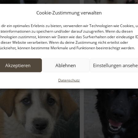
Cookie-Zustimmung verwalten
dir ein optimales Erlebnis zu bieten, verwenden wir Technologien wie Cookies, 
äteinformationen zu speichern und/oder darauf zuzugreifen. Wenn du diesen
hnologien zustimmst, können wir Daten wie das Surfverhalten oder eindeutige I
Akeila – geb. ca. 06/2023
Alain – geb. ca. 0
 dieser Website verarbeiten. Wenn du deine Zustimmung nicht erteilst oder
ückziehst, können bestimmte Merkmale und Funktionen beeinträchtigt werden.
Akzeptieren
Ablehnen
Einstellungen anseh
Datenschutz