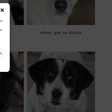
um
Ds
6/2023
Alfons – geb. ca. 02/2024
en