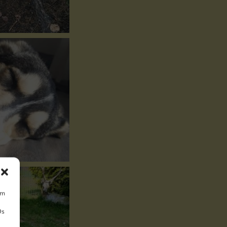
um
Ds