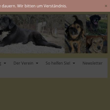
 dauern. Wir bitten um Verständnis.
✕
g
Der Verein
So helfen Sie!
Newsletter