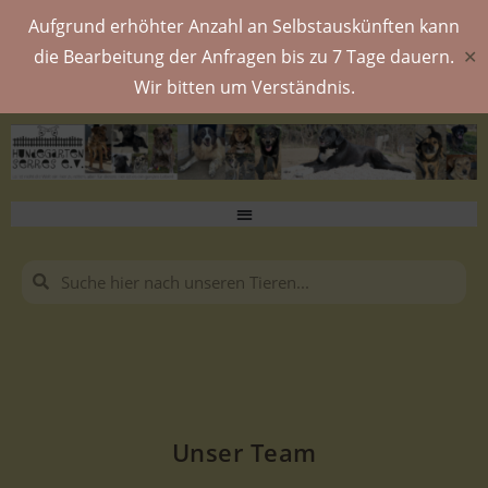
Aufgrund erhöhter Anzahl an Selbstauskünften kann
die Bearbeitung der Anfragen bis zu 7 Tage dauern.
✕
Wir bitten um Verständnis.
Unser Team