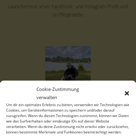
Laura betreut unser Facebook- und Instagram-Profil und
ist Pflegestelle.
Cookie-Zustimmung
verwalten
Lisa Quotschalla
Um dir ein optimales Erlebnis zu bieten, verwenden wir Technologien wie
Cookies, um Geräteinformationen zu speichern und/oder darauf
Vermittlung
zuzugreifen. Wenn du diesen Technologien zustimmst, können wir Daten
wie das Surfverhalten oder eindeutige IDs auf dieser Website
Lisa ist als Vermittlerin für den Bereich 4er zuständig.
verarbeiten. Wenn du deine Zustimmung nicht erteilst oder zurückziehst,
können bestimmte Merkmale und Funktionen beeinträchtigt werden.