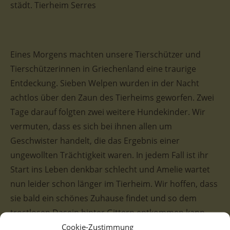
städt. Tierheim Serres
Eines Morgens machten unsere Tierschützer und
Tierschützerinnen in Griechenland eine traurige
Entdeckung. Sieben Welpen wurden in der Nacht
achtlos über den Zaun des Tierheims geworfen. Zwei
Tage darauf folgten zwei weitere Hundekinder. Wir
vermuten, dass es sich bei ihnen allen um
Geschwister handelt, die das Ergebnis einer
ungewollten Trächtigkeit waren. In jedem Fall ist ihr
Start ins Leben denkbar schlecht und Amelie wartet
nun leider schon länger im Tierheim. Wir hoffen, dass
sie bald ein schönes Zuhause findet und so dem
trostlosen Dasein hinter Gittern entkommen kann.
Cookie-Zustimmung