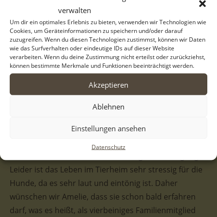
Amelies Fellkleid weist eine außergewöhnliche,
verwalten
gestromte Zeichnung auf, die durch die weiße Brust
Um dir ein optimales Erlebnis zu bieten, verwenden wir Technologien wie
Cookies, um Geräteinformationen zu speichern und/oder darauf
und die weißen Pfoten einen schönen Kontrast erhält.
zuzugreifen. Wenn du diesen Technologien zustimmst, können wir Daten
Zum Verlieben, oder? Amelie bringt auch gute
wie das Surfverhalten oder eindeutige IDs auf dieser Website
verarbeiten. Wenn du deine Zustimmung nicht erteilst oder zurückziehst,
Voraussetzungen mit, die ihr den Start in ihr neues
können bestimmte Merkmale und Funktionen beeinträchtigt werden.
Leben erleichtern können, denn die Hündin
Akzeptieren
präsentiert sich aktuell von ihrer besten Seite. Unsere
Helferinnen und Helfer beschreiben Amelie als
Ablehnen
freundliche und liebe Hündin, die aufgeschlossen auf
Einstellungen ansehen
sie zugeht und sich sehr verschmust zeigt. Mit ihren
Artgenossen ist sie verträglich und das Spiel mit den
Datenschutz
Geschwistern ist aktuell ihre Lieblingsbeschäftigung.
Leider ist das Leben im Tierheim sehr stressig für die
Hunde, da es sehr laut und eintönig ist. Daher
wünschen wir Amelie, dass sie schon bald erfahren
darf, was es heißt, als vierbeiniges Familienmitglied