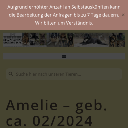
Aufgrund erhöhter Anzahl an Selbstauskünften kann
die Bearbeitung der Anfragen bis zu 7 Tage dauern.
✕
Wir bitten um Verständnis.
Amelie – geb.
ca. 02/2024