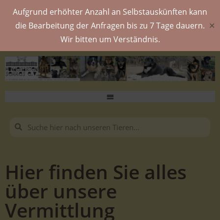
Aufgrund erhöhter Anzahl an Selbstauskünften kann
die Bearbeitung der Anfragen bis zu 7 Tage dauern.
✕
Wir bitten um Verständnis.
Hier finden Sie alles
über unsere
Vermittlung