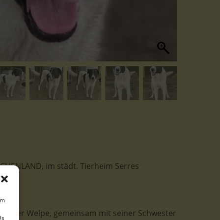
IECHENLAND, im städt. Tierheim Serres
um
 kleiner Welpe, gemeinsam mit seiner Schwester
Ds