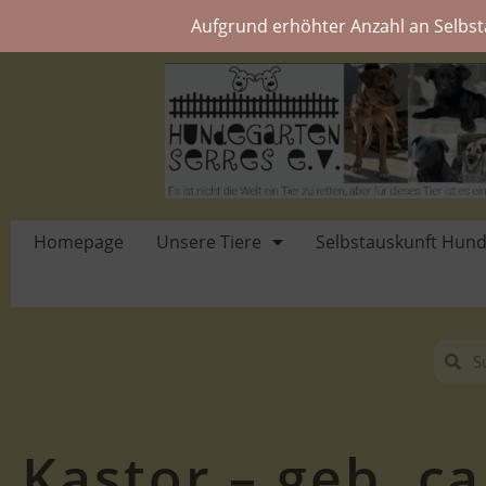
Aufgrund erhöhter Anzahl an Selbst
Homepage
Unsere Tiere
Selbstauskunft Hun
Kastor – geb. ca