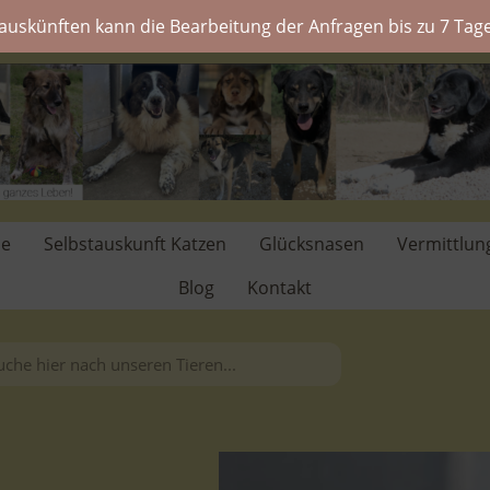
auskünften kann die Bearbeitung der Anfragen bis zu 7 Tage
de
Selbstauskunft Katzen
Glücksnasen
Vermittlun
Blog
Kontakt
.