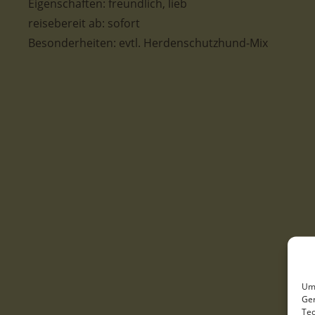
Eigenschaften:
freundlich, lieb
reisebereit ab:
sofort
Besonderheiten:
evtl. Herdenschutzhund-Mix
Um 
Ger
Tec