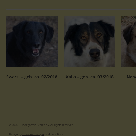
Swarzi – geb. ca. 02/2018
Xalia – geb. ca. 03/2018
Nena
© 2026 Hundegarten Serres e.V. All rights reserved.
Design by
GudeWebdesign
und Lara Kaiser