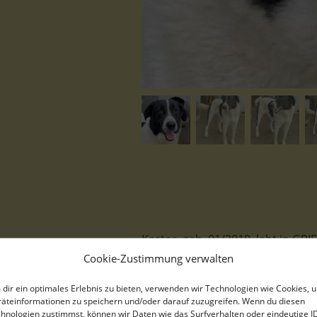
Kastor, geb. 01/2019, lebt in GR
Cookie-Zustimmung verwalten
dir ein optimales Erlebnis zu bieten, verwenden wir Technologien wie Cookies, 
äteinformationen zu speichern und/oder darauf zuzugreifen. Wenn du diesen
Der Rüde Kastor kam bereits als
hnologien zustimmst, können wir Daten wie das Surfverhalten oder eindeutige I