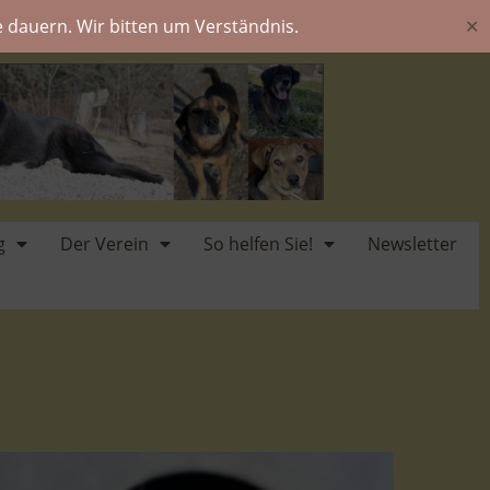
 dauern. Wir bitten um Verständnis.
✕
g
Der Verein
So helfen Sie!
Newsletter