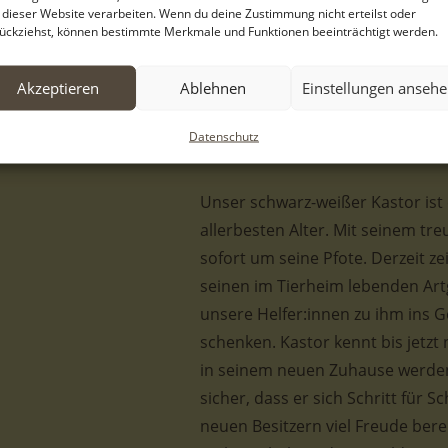
Bia, in das örtliche Tierheim vo
 dieser Website verarbeiten. Wenn du deine Zustimmung nicht erteilst oder
ückziehst, können bestimmte Merkmale und Funktionen beeinträchtigt werden.
lang auf ein liebevolles Für-imme
ergeben hat. Er hat mittlerwei
Akzeptieren
Ablehnen
Einstellungen anseh
sehen. Kastor ist ein wirklich tol
endlich das Leben im Tierheim hi
Datenschutz
diesen Wunsch zu erfüllen.
Unser schwarz-weißer Kastor ist
allerbesten Alter. Mit seinem tre
sofort um seine Pfote. Derzeit z
seinen im Tierheim lebenden Art
unsere Helfer:innen zu ihm in
schenken. Kastor kennt bis jetzt 
in seinem neuen Zuhause werden 
sicher, dass er sich Schritt für
neuen Besitzern viel Freude bere