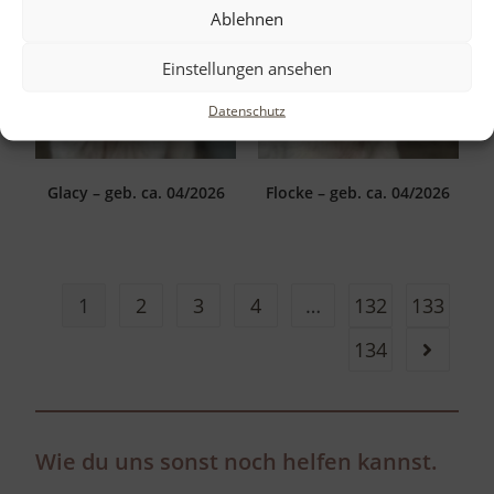
Ablehnen
Einstellungen ansehen
Datenschutz
Glacy – geb. ca. 04/2026
Flocke – geb. ca. 04/2026
1
2
3
4
…
132
133
134
Wie du uns sonst noch helfen kannst.