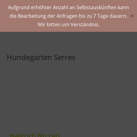
Aufgrund erhöhter Anzahl an Selbstauskünften kann
die Bearbeitung der Anfragen bis zu 7 Tage dauern.
✕
Wir bitten um Verständnis.
Hundegarten Serres
Hallo ich bin Lari