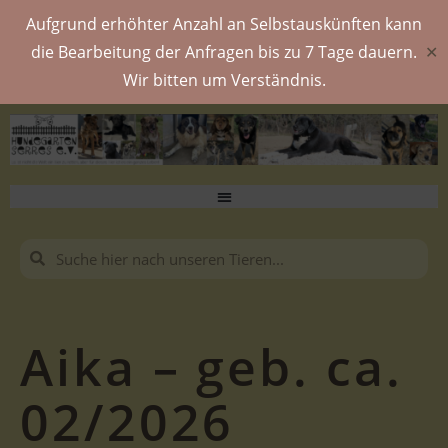
Aufgrund erhöhter Anzahl an Selbstauskünften kann
die Bearbeitung der Anfragen bis zu 7 Tage dauern.
✕
Wir bitten um Verständnis.
Aika – geb. ca.
02/2026