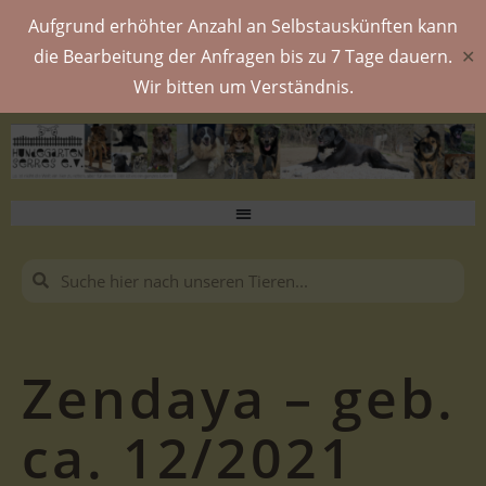
Aufgrund erhöhter Anzahl an Selbstauskünften kann
die Bearbeitung der Anfragen bis zu 7 Tage dauern.
✕
Wir bitten um Verständnis.
Zendaya – geb.
ca. 12/2021