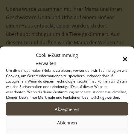
Ubena wurde zusammen mit ihrer Mama und ihren
Geschwistern Unita und Utha auf einem Hof vor
einem Haus entdeckt. Leider wurde sich dort
überhaupt nicht gut um die Tiere gekümmert. Aus
diesem Grund durften wir die Mama der Welpen zur
Kastration mitnehmen. Die drei Geschwister –
Cookie-Zustimmung
mittlerweile auch erwachsen geworden – lebten
verwalten
seither auf einer unserer Pflegestellen, konnten aber
Um dir ein optimales Erlebnis zu bieten, verwenden wir Technologien wie
leider bislang noch kein passendes neues Zuhause
Cookies, um Geräteinformationen zu speichern und/oder darauf
zuzugreifen. Wenn du diesen Technologien zustimmst, können wir Daten
finden. Das wollen wir schleunigst ändern, denn die
wie das Surfverhalten oder eindeutige IDs auf dieser Website
verarbeiten. Wenn du deine Zustimmung nicht erteilst oder zurückziehst,
Hunde mussten nun der Umstände halber leider ins
können bestimmte Merkmale und Funktionen beeinträchtigt werden.
städtische Tierheim umziehen!
Akzeptieren
Vor Ort zeigt sich Ubena als eine freundliche, liebe
Ablehnen
und verspielte Hündin. Auch äußerlich ist Ubena eine
echte Schönheit. Ihr weißes Fell zeigt am Kopf dunkle