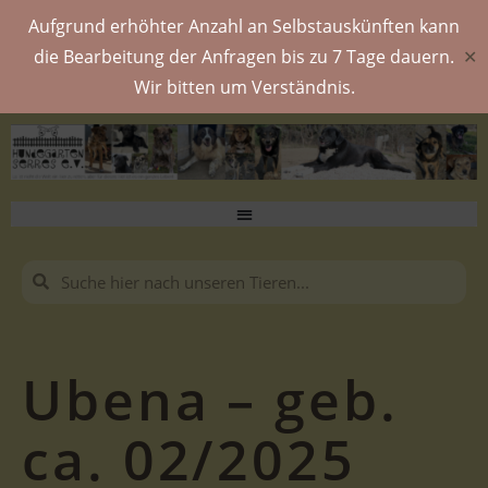
Aufgrund erhöhter Anzahl an Selbstauskünften kann
die Bearbeitung der Anfragen bis zu 7 Tage dauern.
✕
Wir bitten um Verständnis.
Ubena – geb.
ca. 02/2025