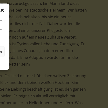
lten Box zurückgelassen. Ein Mann fand diese
die Welpen ins städtische Tierheim. Wir hatten
pen bei sich behalten, bis sie ein neues
um
er war dies nicht der Fall. Daher wurden die
Ds
Hunden auf einer unserer Pflegestellen
 immer noch auf ein neues Zuhause wartet.
Leben ist Tyrion voller Liebe und Zuneigung. Er
ürsorgliches Zuhause, in dem er endlich
en
hren darf. Eine Adoption würde für ihn die
ions Retter sein?
en Fellkleid mit der hübschen weißen Zeichnung
 Blick und dem kleinen weißen Fleck am Kinn
 Seine Lieblingsbeschäftigung ist es, den ganzen
elen. Er zeigt sich aktuell verträglich mit
enüber unseren Helferinnen und Helfern. Was