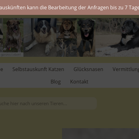
auskünften kann die Bearbeitung der Anfragen bis zu 7 Tage
de
Selbstauskunft Katzen
Glücksnasen
Vermittlun
Blog
Kontakt
.