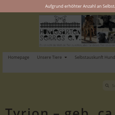
Aufgrund erhöhter Anzahl an Selbst
Homepage
Unsere Tiere
Selbstauskunft Hun
Tyrion – geb. ca