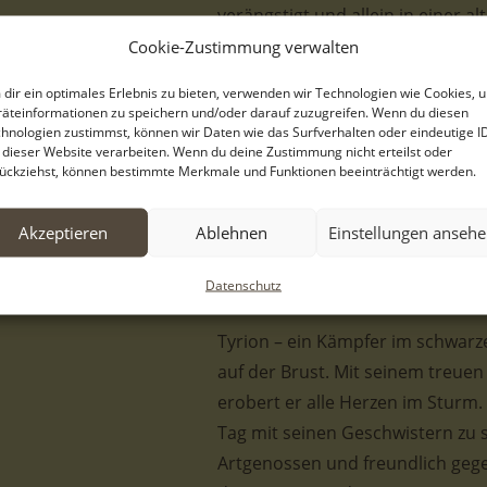
verängstigt und allein in einer a
Box am Straßenrand und brachte 
Cookie-Zustimmung verwalten
gehofft, der Mann könnte die Wel
dir ein optimales Erlebnis zu bieten, verwenden wir Technologien wie Cookies, 
Zuhause finden können, aber leid
äteinformationen zu speichern und/oder darauf zuzugreifen. Wenn du diesen
hnologien zustimmst, können wir Daten wie das Surfverhalten oder eindeutige I
Geschwister mit vielen anderen 
 dieser Website verarbeiten. Wenn du deine Zustimmung nicht erteilst oder
untergebracht, wo Tyrion leider
ückziehst, können bestimmte Merkmale und Funktionen beeinträchtigt werden.
Trotz seines schweren Starts ins 
sucht dringend ein warmes und f
Akzeptieren
Ablehnen
Einstellungen anseh
Geborgenheit und Sicherheit erfa
Datenschutz
Welt bedeuten – möchten Sie Tyr
Tyrion – ein Kämpfer im schwarz
auf der Brust. Mit seinem treuen
erobert er alle Herzen im Sturm.
Tag mit seinen Geschwistern zu spi
Artgenossen und freundlich geg