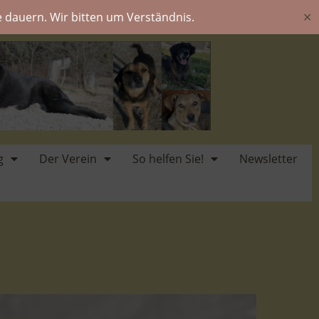
 dauern. Wir bitten um Verständnis.
✕
g
Der Verein
So helfen Sie!
Newsletter