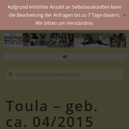
Aufgrund erhöhter Anzahl an Selbstauskünften kann
die Bearbeitung der Anfragen bis zu 7 Tage dauern.
✕
Wir bitten um Verständnis.
Toula – geb.
ca. 04/2015