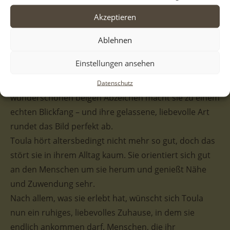
Toula ist eine liebe, ruhige und freundliche Hündin,
Akzeptieren
die mit ihrem sanften Blick und ihrem warmen Wesen
sofort berührt. Sie begegnet Menschen offen und
Ablehnen
ausgeglichen und zeigt sich verträglich mit anderen
Einstellungen ansehen
Hunden. Auch Katzen konnte sie bereits
kennenlernen. Ihr schwarzes Fell mit den
Datenschutz
wunderschönen beigen Abzeichen macht sie zu einem
echten Blickfang – und ihre gelassene, liebevolle Art
rundet das Bild perfekt ab.
Toula hört altersbedingt nicht mehr so gut, doch das
stört sie in ihrem Alltag kaum. Sie orientiert sich gut
an den Menschen um sie herum und genießt Nähe
und Zuwendung sehr.
Nach allem, was sie erlebt hat, wünscht sich Toula
nun ein ruhiges, liebevolles Zuhause, in dem sie
endlich ankommen darf. Menschen, die ihr