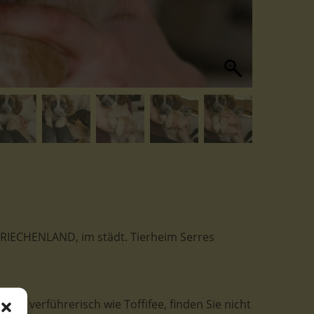
n GRIECHENLAND, im städt. Tierheim Serres
 so verführerisch wie Toffifee, finden Sie nicht