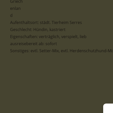
Aufenthaltsort: städt. Tierheim Serres
Geschlecht: Hündin, kastriert
Eigenschaften: verträglich, verspielt, lieb
ausreisebereit ab: sofort
Sonstiges: evtl. Setter-Mix, evtl. Herdenschutzhund-Mi