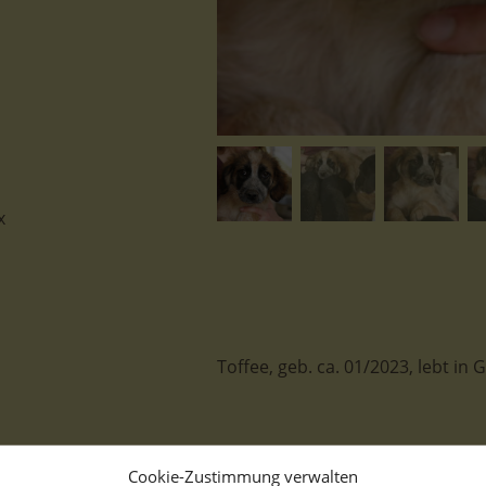
x
Toffee, geb. ca. 01/2023, lebt i
Unsere Toffee ist doch mindestens
Cookie-Zustimmung verwalten