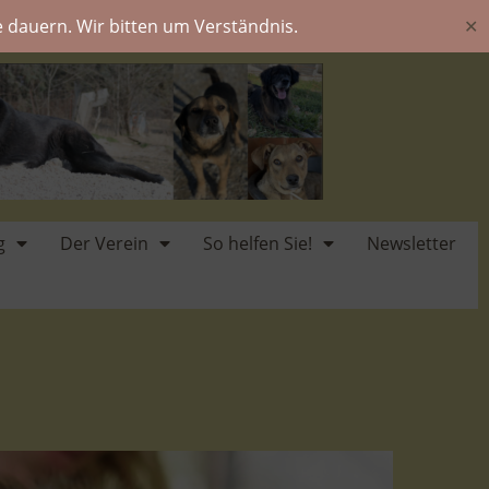
 dauern. Wir bitten um Verständnis.
✕
g
Der Verein
So helfen Sie!
Newsletter