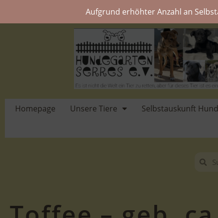
Aufgrund erhöhter Anzahl an Selbst
Homepage
Unsere Tiere
Selbstauskunft Hun
Toffee – geb. ca