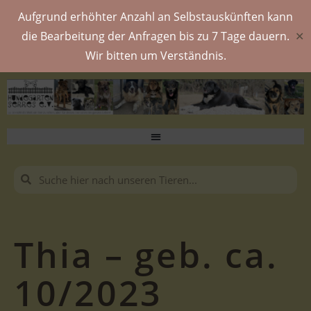
Aufgrund erhöhter Anzahl an Selbstauskünften kann
die Bearbeitung der Anfragen bis zu 7 Tage dauern.
✕
Wir bitten um Verständnis.
Thia – geb. ca.
10/2023