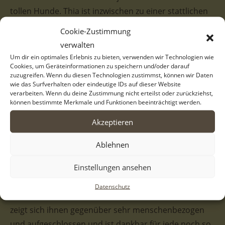
tollen Hunde. Thia ist inzwischen zu einer stattlichen
Hundedame herangewachsen, die sich so sehr ein
Cookie-Zustimmung
eigenes Zuhause wünscht.
verwalten
Um dir ein optimales Erlebnis zu bieten, verwenden wir Technologien wie
Cookies, um Geräteinformationen zu speichern und/oder darauf
zuzugreifen. Wenn du diesen Technologien zustimmst, können wir Daten
wie das Surfverhalten oder eindeutige IDs auf dieser Website
Unsere Thia ist eine hübsche Hündin mit einem
verarbeiten. Wenn du deine Zustimmung nicht erteilst oder zurückziehst,
weißen Fellkleid und einem großen braunen Fleck auf
können bestimmte Merkmale und Funktionen beeinträchtigt werden.
dem Rücken. Dieser sieht fast so aus, als würde sie
Akzeptieren
einen Sattel tragen, aber ganz so groß wie ein Pferd
ist Thia dann doch nicht. Die mehrfarbige
Ablehnen
Kopfzeichnung verleiht ihr einen tollen Ausdruck.
Einstellungen ansehen
Die süße Hündin überzeugt die Helferinnen und
Datenschutz
Helfer vor Ort mit ihrem charmanten Wesen, denn sie
zeigt sich ihnen gegenüber sehr menschenbezogen
und aufgeschlossen und ist dankbar für jede noch so