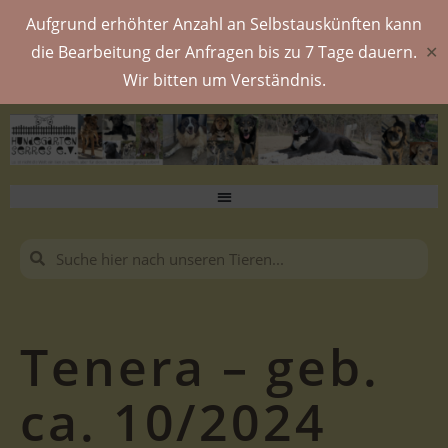
Aufgrund erhöhter Anzahl an Selbstauskünften kann
die Bearbeitung der Anfragen bis zu 7 Tage dauern.
✕
Wir bitten um Verständnis.
Tenera – geb.
ca. 10/2024