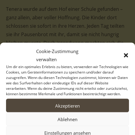
Tenera wurde auf dem Hof einer Schule gefunden –
ganz allein, aber voller Hoffnung. Die Kinder dort
schlossen sie sofort in ihre Herzen. Jeden Tag teilten
sie ihr Pausenbrot mit ihr, damit sie nicht hungrig
bleiben musste. Doch irgendwann machten sich die
Eltern Sorgen, weil ihre Kinder ihr ganzes Essen an
Cookie-Zustimmung
verwalten
Tenera abgaben. Schließlich wandten sie sich an die
Um dir ein optimales Erlebnis zu bieten, verwenden wir Technologien wie
Schule – und so kam Tenera zu uns. Heute lebt sie im
Cookies, um Geräteinformationen zu speichern und/oder darauf
städtischen Tierheim von Serres. Es ist kein Ort, an
zuzugreifen. Wenn du diesen Technologien zustimmst, können wir Daten
wie das Surfverhalten oder eindeutige IDs auf dieser Website
dem man lange bleiben sollte – zu laut, zu voll, zu
verarbeiten. Wenn du deine Zustimmung nicht erteilst oder zurückziehst,
wenig Liebe. Tenera sehnt sich nach einem echten
können bestimmte Merkmale und Funktionen beeinträchtigt werden.
Zuhause, nach Menschen, die ihr zeigen, dass sie
Akzeptieren
angekommen ist. Sie wartet geduldig auf ihr Für-
immer-Zuhause.
Ablehnen
Einstellungen ansehen
Tenera ist eine große, wunderschöne Hündin mit