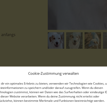
, anfangs
Cookie-Zustimmung verwalten
Stelle, geb. ca. 11/2021, lebt in
dir ein optimales Erlebnis zu bieten, verwenden wir Technologien wie Cookies, 
äteinformationen zu speichern und/oder darauf zuzugreifen. Wenn du diesen
Stelle und ihre sieben Geschwist
hnologien zustimmst, können wir Daten wie das Surfverhalten oder eindeutige I
 dieser Website verarbeiten. Wenn du deine Zustimmung nicht erteilst oder
gebracht und hatten das große 
ückziehst, können bestimmte Merkmale und Funktionen beeinträchtigt werden.
Familie entdeckte, mit Futter ve