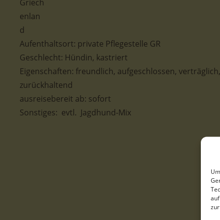
Aufenthaltsort:
private Pflegestelle GR
Geschlecht: Hündin, kastriert
Eigenschaften: freundlich, aufgeschlossen, verträglich
zurückhaltend
ausreisebereit ab: sofort
Sonstiges: evtl. Jagdhund-Mix
Um 
Ger
Tec
auf
zur