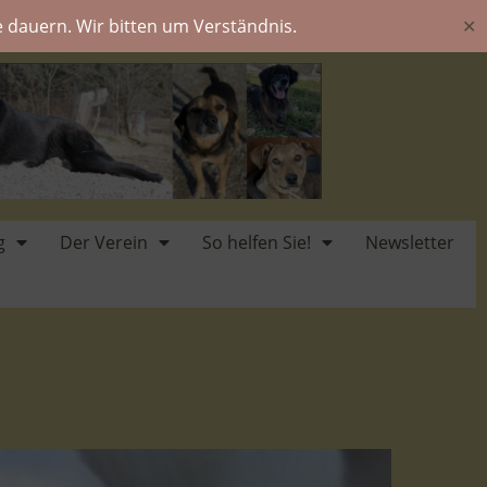
 dauern. Wir bitten um Verständnis.
✕
g
Der Verein
So helfen Sie!
Newsletter