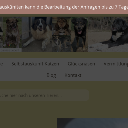
auskünften kann die Bearbeitung der Anfragen bis zu 7 Tage
de
Selbstauskunft Katzen
Glücksnasen
Vermittlun
Blog
Kontakt