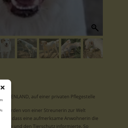
 GRIECHENLAND, auf einer privaten Pflegestelle
um
er wurden von einer Streunerin zur Welt
Ds
Glück, dass eine aufmerksame Anwohnerin die
rsorgte und den Tierschutz informierte. So