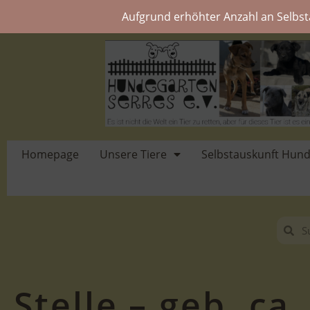
Aufgrund erhöhter Anzahl an Selbst
Homepage
Unsere Tiere
Selbstauskunft Hun
Stelle – geb. ca.