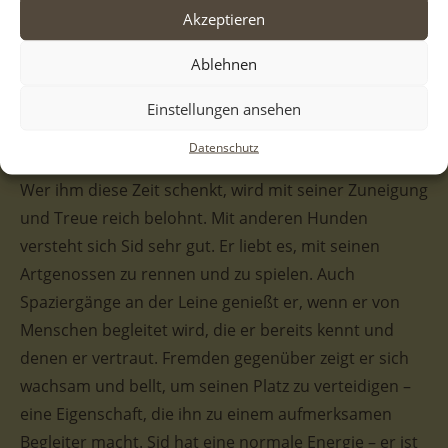
spüren darf.
Akzeptieren
Sid ist ein sensibler Rüde und mit seinem zotteligen,
Ablehnen
gold-braunen Fell hat er einen ganz besonderen
Charme. Doch Sid ist kein Hund, der sich sofort jedem
Einstellungen ansehen
Menschen öffnet – er braucht Zeit, um Vertrauen zu
Datenschutz
fassen und sich an neue Umgebungen zu gewöhnen.
Wer ihm diese Zeit schenkt, wird mit seiner Zuneigung
und Treue reich belohnt. Mit anderen Hunden
versteht sich Sid sehr gut. Er liebt es, mit seinen
Artgenossen zu rennen und zu spielen. Auch
Spaziergänge an der Leine genießt er, wenn er von
Menschen begleitet wird, die er bereits kennt und
denen er vertraut. Fremden gegenüber zeigt er sich
wachsam und bellt, um seinen Platz zu verteidigen –
eine Eigenschaft, die ihn zu einem aufmerksamen
Begleiter macht. Sid hat eine normale Energie – er ist