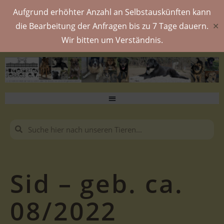
Aufgrund erhöhter Anzahl an Selbstauskünften kann
die Bearbeitung der Anfragen bis zu 7 Tage dauern.
✕
Wir bitten um Verständnis.
Sid – geb. ca.
08/2022