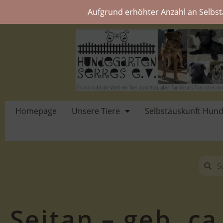
Aufgrund erhöhter Anzahl an Selbst
Homepage
Unsere Tiere
Selbstauskunft Hun
Seitan – geb. ca