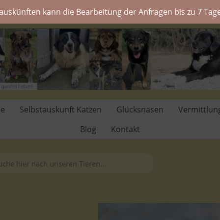
auskünften kann die Bearbeitung der Anfragen bis zu 7 Tage
de
Selbstauskunft Katzen
Glücksnasen
Vermittlun
Blog
Kontakt
.