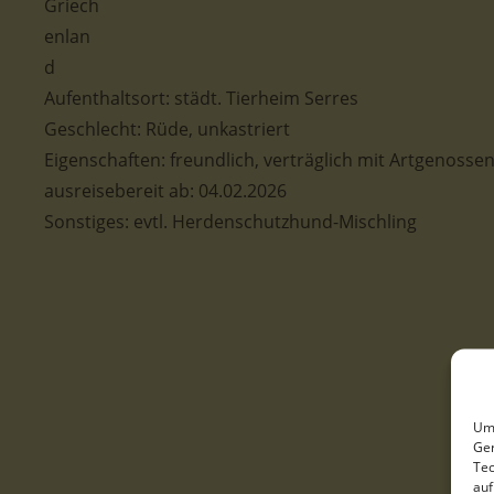
Aufenthaltsort: städt. Tierheim Serres
Geschlecht: Rüde, unkastriert
Eigenschaften: freundlich, verträglich mit Artgenossen, 
ausreisebereit ab: 04.02.2026
Sonstiges: evtl. Herdenschutzhund-Mischling
Um 
Ger
Tec
auf