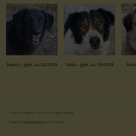
Swarzi – geb. ca. 02/2018
Xalia – geb. ca. 03/2018
Nena
© 2026 Hundegarten Serres e.V. All rights reserved.
Design by
GudeWebdesign
und Lara Kaiser