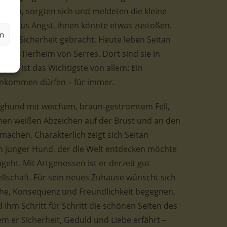
tehen, sorgten sich und meldeten die kleine
im, aus Angst, ihnen könnte etwas zustoßen.
en
en in Sicherheit gebracht. Heute leben Seitan
chen Tierheim von Serres. Dort sind sie in
ehlt, ist das Wichtigste von allem: Ein
 ankommen dürfen – für immer.
nghund mit weichem, braun-gestromtem Fell,
nen weißen Abzeichen auf der Brust und an den
machen. Charakterlich zeigt sich Seitan
 ein junger Hund, der die Welt entdecken möchte
eht. Mit Artgenossen ist er derzeit gut
ellschaft. Für sein neues Zuhause wünscht sich
uhe, Konsequenz und Freundlichkeit begegnen,
hm Schritt für Schritt die schönen Seiten des
em er Sicherheit, Geduld und Liebe erfährt –