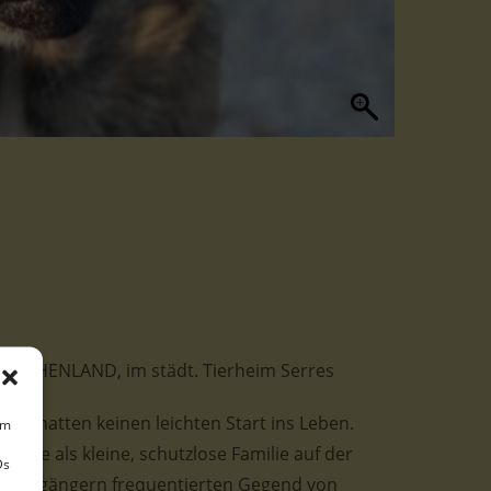
n GRIECHENLAND, im städt. Tierheim Serres
ter hatten keinen leichten Start ins Leben.
um
 sie als kleine, schutzlose Familie auf der
Ds
von Fußgängern frequentierten Gegend von