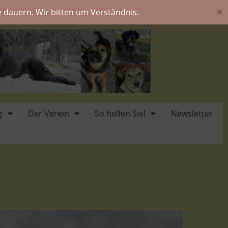
 dauern. Wir bitten um Verständnis.
✕
g
Der Verein
So helfen Sie!
Newsletter