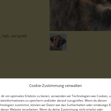
lieb, verspielt
Seitan, geb. ca. 10/2025, lebt i
Cookie-Zustimmung verwalten
Seitan und seine beiden Geschwis
dir ein optimales Erlebnis zu bieten, verwenden wir Technologien wie Cookies, 
äteinformationen zu speichern und/oder darauf zuzugreifen. Wenn du diesen
Gemeinsam mit ihrer Mutter lebten
hnologien zustimmst, können wir Daten wie das Surfverhalten oder eindeutige I
Straße – mitten in einer stark 
 dieser Website verarbeiten. Wenn du deine Zustimmung nicht erteilst oder