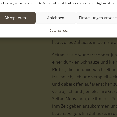
ückziehst, können bestimmte Merkmale und Funktionen beeinträchtigt werden.
Serres. Viele Menschen blieben s
Familie immer wieder dem Tierhe
Akzeptieren
Ablehnen
Einstellungen anseh
Schließlich wurden die drei Welp
und seine Geschwister im städtis
Datenschutz
Sicherheit, doch was ihnen noch f
liebevolles Zuhause, in dem sie
Seitan ist ein wunderschöner Ju
einer dunklen Schnauze und klei
Pfoten, die ihn unverwechselbar 
freundlich, lieb und verspielt –
und dabei offen auf Menschen zug
verträglich und genießt ihre Ges
Seitan Menschen, die ihm mit R
ihm Zeit geben anzukommen und i
Lebens zeigen. Ein Zuhause, in d