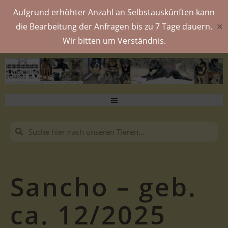
Aufgrund erhöhter Anzahl an Selbstauskünften kann
die Bearbeitung der Anfragen bis zu 7 Tage dauern.
✕
Wir bitten um Verständnis.
Sancho – geb.
ca. 12/2025