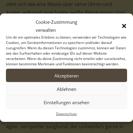
zieht sich wie eine Maske über seine Ohren und
Augen, während eine breite, weiße Blesse genau über
die Stirn bis zur Nase verläuft. Mit seinen dunklen,
Cookie-Zustimmung
wachen Augen und den charmant geknickten
verwalten
Schlappohren strahlt er pure Aufmerksamkeit aus.
Um dir ein optimales Erlebnis zu bieten, verwenden wir Technologien wie
Cookies, um Geräteinformationen zu speichern und/oder darauf
Wenn Sancho sich freut, öffnet er den Fang weit und
zuzugreifen. Wenn du diesen Technologien zustimmst, können wir Daten
wie das Surfverhalten oder eindeutige IDs auf dieser Website
scheint regelrecht über das ganze Gesicht zu
verarbeiten. Wenn du deine Zustimmung nicht erteilst oder zurückziehst,
strahlen.
können bestimmte Merkmale und Funktionen beeinträchtigt werden.
Akzeptieren
Vom Wesen her bringt Sancho alles mit, was man sich
von einem treuen Begleiter wünscht. Er ist dem
Ablehnen
Menschen gegenüber vollkommen aufgeschlossen
und zeigt bisher keinerlei Berührungsängste. Jede
Einstellungen ansehen
Zuwendung quittiert er mit seiner super
Datenschutz
freundlichenund menschenbezogenen Art. Er ist ein
agiler, verspielter Junghund, der unheimlich gerne in