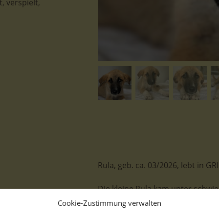
 verspielt,
Rula, geb. ca. 03/2026, lebt in 
Die kleine Rula kam unter schwi
Straßenhündin und kümmerte sic
Cookie-Zustimmung verwalten
Versorgung der vielen Kleinen wa