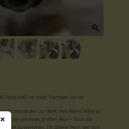
GRIECHENLAND, im städt. Tierheim Serres
erigen Umständen zur Welt. Ihre Mama lebte als
h tapfer um ihren großen Wurf – doch die
r kaum zu stemmen. Ein älterer Herr, der sich