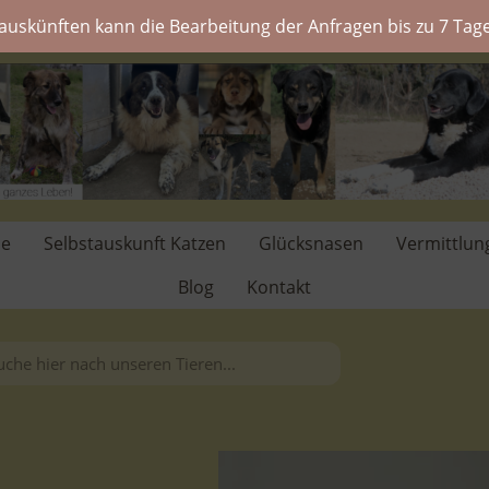
auskünften kann die Bearbeitung der Anfragen bis zu 7 Tage
de
Selbstauskunft Katzen
Glücksnasen
Vermittlun
Blog
Kontakt