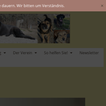
 dauern. Wir bitten um Verständnis.
✕
g
Der Verein
So helfen Sie!
Newsletter