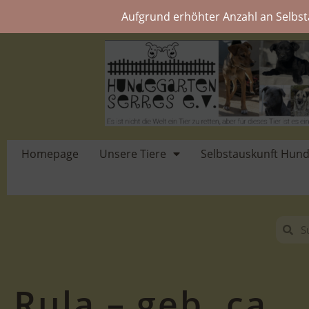
Aufgrund erhöhter Anzahl an Selbst
Homepage
Unsere Tiere
Selbstauskunft Hun
Rula – geb. ca.