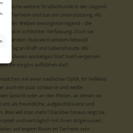
um
d zahlreiche weitere Straßenhunde in der Gegend
Ds
h ans Tierheim und bat um Unterstützung. Als
stand der Welpen besorgniserregend – die
ht und in schlechter Verfassung. Doch sie
ten Händen: Rula wird seitdem liebevoll
en
dem Tag an Kraft und Lebensfreude. Wir
 sie diesen wackeligen Start bald vergessen
dem sie sorglos aufblühen darf.
ädchen mit einer niedlichen Optik. Ihr Fellkleid
ber auch ein paar schwarze und weiße
nklen Gesicht oder an den Pfoten, an denen sie
d uns als freundliche, aufgeschlossene und
. Was will man mehr? Darüber hinaus zeigt sie
rspielt und verträglich mit ihren Artgenossen,
leben auf engem Raum im Tierheim sehr