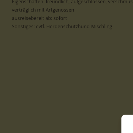
Eigenschaften: freundlich, aufgeschlossen, verschmust,
verträglich mit Artgenossen
ausreisebereit ab: sofort
Sonstiges: evtl. Herdenschutzhund-Mischling