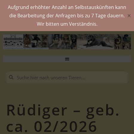
Aufgrund erhöhter Anzahl an Selbstauskünften kann
die Bearbeitung der Anfragen bis zu 7 Tage dauern.
✕
Wir bitten um Verständnis.
Rüdiger – geb.
ca. 02/2026