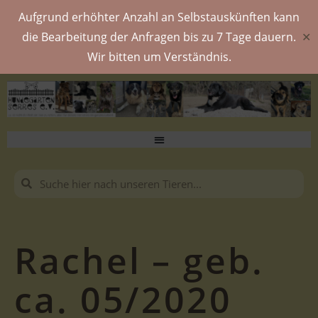
Aufgrund erhöhter Anzahl an Selbstauskünften kann
die Bearbeitung der Anfragen bis zu 7 Tage dauern.
✕
Wir bitten um Verständnis.
Rachel – geb.
ca. 05/2020