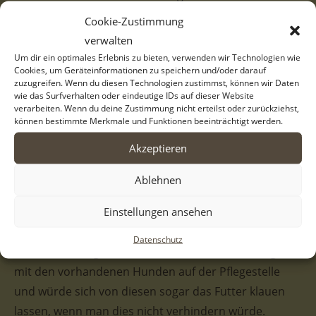
bereits in jungem Alter in das städtische Tierheim der
Cookie-Zustimmung
Stadt Serres. Dort lebte Portia 6 lange Jahre, bis eine
verwalten
engagierte Familie in Deutschland sich entschloss,
Um dir ein optimales Erlebnis zu bieten, verwenden wir Technologien wie
Cookies, um Geräteinformationen zu speichern und/oder darauf
Portia in Pflege zu nehmen. Hier hat Portia sich
zuzugreifen. Wenn du diesen Technologien zustimmst, können wir Daten
bereits gut eingelebt, doch die langen Jahre im
wie das Surfverhalten oder eindeutige IDs auf dieser Website
verarbeiten. Wenn du deine Zustimmung nicht erteilst oder zurückziehst,
Tierheim haben auch ihre Spuren hinterlassen. Portia
können bestimmte Merkmale und Funktionen beeinträchtigt werden.
ist in neuen Situationen und bei fremden Menschen
Akzeptieren
ängstlich und benötigt Zeit, um Vertrauen
aufzubauen. Auf ihrer Pflegestelle hat sie allerdings
Ablehnen
schon viel gelernt und tolle Fortschritte gemacht. So
Einstellungen ansehen
kennt Portia bereits das Laufen an der Leine und
sogar das Laufen am Fahrrad. Portia verhält sich im
Datenschutz
Haus sehr ruhig und eher defensiv. Sie ist verträglich
mit den vorhandenen Hunden auf der Pflegestelle
und würde sich von diesen sogar das Futter klauen
lassen, wenn man dies nicht verhindern würde.