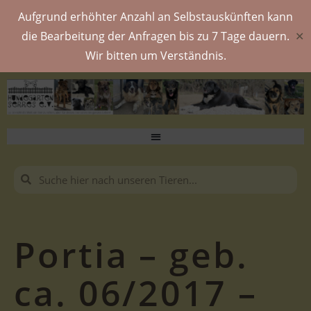
Aufgrund erhöhter Anzahl an Selbstauskünften kann
die Bearbeitung der Anfragen bis zu 7 Tage dauern.
✕
Wir bitten um Verständnis.
Portia – geb.
ca. 06/2017 –