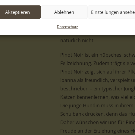
Gemeinde wandte und um die Abh
Akzeptieren
Ablehnen
Einstellungen anseh
Hilfe erfolgte, wurde schließlich
griechische Tierschützerin Ioan
Datenschutz
Welpen bei ihr und werden verso
natürlich nicht.
Pinot Noir ist ein hübsches, sc
Fellzeichnung. Zudem trägt sie w
Pinot Noir zeigt sich auf ihrer Pf
Ioanna als freundlich, verspielt 
beschrieben – ein typischer Jun
Katzen kennenlernen, was vielleic
Die junge Hündin muss in ihrem 
Schulbank drücken, denn das Hun
Daher wünschen wir uns für Pin
Freude an der Erziehung eines H