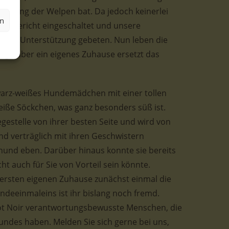
olung der Welpen bat. Da jedoch keinerlei
en
 das Gericht eingeschaltet und unsere
na um Unterstützung gebeten. Nun leben die
rgt, aber ein eigenes Zuhause ersetzt das
hwarz-weißes Hundemädchen mit einer tollen
eiße Söckchen, was ganz besonders süß ist.
legestelle von ihrer besten Seite und wird von
und verträglich mit ihren Geschwistern
ghund eben. Darüber hinaus konnte sie bereits
ht auch für Sie von Vorteil sein könnte.
ersten eigenen Zuhause zunächst einmal die
deeinmaleins ist ihr bislang noch fremd.
ot Noir verantwortungsbewusste Menschen, die
undes haben. Melden Sie sich gerne bei uns,