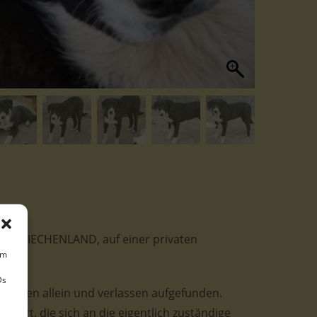
bt in GRIECHENLAND, auf einer privaten
um
Ds
 wurden allein und verlassen aufgefunden.
miert, die sich an die eigentlich zuständige