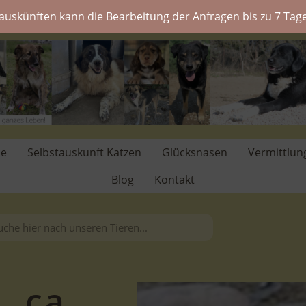
auskünften kann die Bearbeitung der Anfragen bis zu 7 Tage
de
Selbstauskunft Katzen
Glücksnasen
Vermittlun
Blog
Kontakt
. ca.