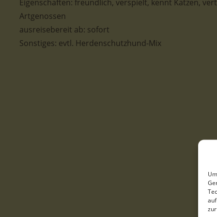
Eigenschaften: freundlich, verspielt, kennt Katzen, vert
Artgenossen
ausreisebereit ab:
sofort
Sonstiges: evtl. Herdenschutzhund-Mix
Um 
Ger
Tec
auf
zur