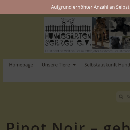
Aufgrund erhöhter Anzahl an Selbst
Homepage
Unsere Tiere
Selbstauskunft Hun
Pinot Noir – geb