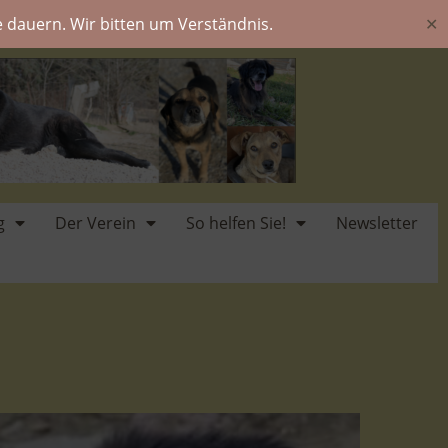
 dauern. Wir bitten um Verständnis.
✕
g
Der Verein
So helfen Sie!
Newsletter