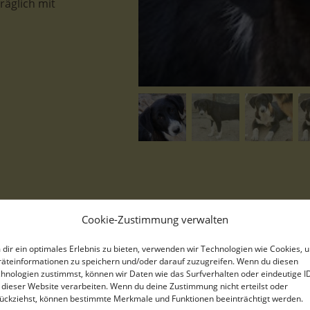
räglich mit
Cookie-Zustimmung verwalten
Pinot Noir, geb. ca. 08/2025, le
dir ein optimales Erlebnis zu bieten, verwenden wir Technologien wie Cookies, 
Pflegestelle
äteinformationen zu speichern und/oder darauf zuzugreifen. Wenn du diesen
hnologien zustimmst, können wir Daten wie das Surfverhalten oder eindeutige I
Pinot Noir und ihre Geschwister
 dieser Website verarbeiten. Wenn du deine Zustimmung nicht erteilst oder
ückziehst, können bestimmte Merkmale und Funktionen beeinträchtigt werden.
Umgehend wurde die Polizei infor