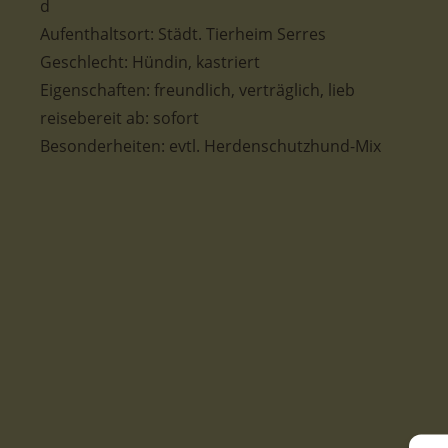
Aufenthaltsort:
Städt. Tierheim Serres
Geschlecht: Hündin
, kastriert
Eigenschaften: freundlich, verträglich, lieb
reisebereit ab:
sofort
Besonderheiten:
evtl. Herdenschutzhund-Mix