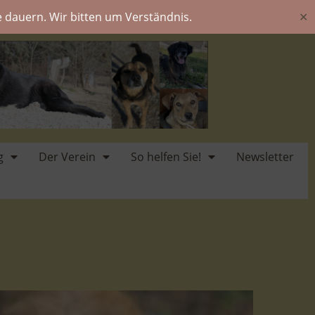
 dauern. Wir bitten um Verständnis.
✕
g
Der Verein
So helfen Sie!
Newsletter