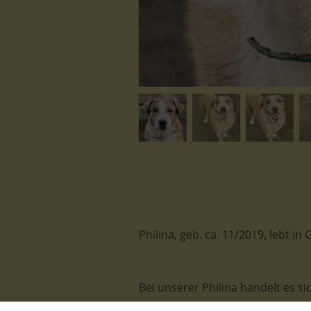
Philina, geb. ca. 11/2019, lebt 
Bei unserer Philina handelt es si
städtischen Tierheim von Serres 