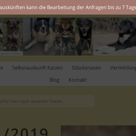
auskünften kann die Bearbeitung der Anfragen bis zu 7 Tage
de
Selbstauskunft Katzen
Glücksnasen
Vermittlun
Blog
Kontakt
11/2019