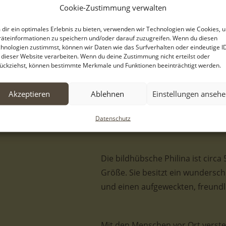
Cookie-Zustimmung verwalten
Zuhause.
dir ein optimales Erlebnis zu bieten, verwenden wir Technologien wie Cookies, 
Philina verbrachte vermutlich i
äteinformationen zu speichern und/oder darauf zuzugreifen. Wenn du diesen
hnologien zustimmst, können wir Daten wie das Surfverhalten oder eindeutige I
Griechenlands. Eines Tages wurd
 dieser Website verarbeiten. Wenn du deine Zustimmung nicht erteilst oder
Ort in der Nähe eines Schäfers ge
ückziehst, können bestimmte Merkmale und Funktionen beeinträchtigt werden.
zuvor trächtig gewesen war. Dara
Seitdem lebt Philina im städtis
Akzeptieren
Ablehnen
Einstellungen anseh
dort mit dem Notwendigsten vers
Datenschutz
natürlich keineswegs.
Die bildhübsche Philina ist circa
Größe. Sie besitzt ein wundersch
und einen aufgeweckten, freundli
Mit den Menschen vor Ort versteht