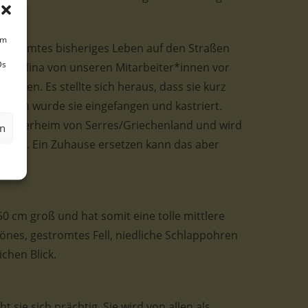
um
hr gesamtes bisheriges Leben auf den Straßen
Ds
e Philina von unseren Mitarbeiter*innen vor
funden. Es stellte sich heraus, dass sie kurz
ufhin wurde sie eingefangen und kastriert.
chen Tierheim von Serres/Griechenland und wird
en
orgt. Ein Zuhause ersetzen kann das aber
 50 cm groß und hat somit eine tolle mittlere
önes, gestromtes Fell, niedliche Schlappohren
chen Blick.
 sie sich prächtig. Sie wird von allen als