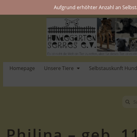
Aufgrund erhöhter Anzahl an Selbst
Homepage
Unsere Tiere
Selbstauskunft Hun
Philina – geb. 