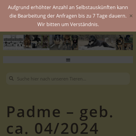
Aufgrund erhöhter Anzahl an Selbstauskünften kann
die Bearbeitung der Anfragen bis zu 7 Tage dauern.
✕
Wir bitten um Verständnis.
Padme – geb.
ca. 04/2024