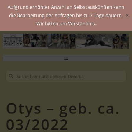
Aufgrund erhöhter Anzahl an Selbstauskünften kann
die Bearbeitung der Anfragen bis zu 7 Tage dauern.
✕
Wir bitten um Verständnis.
Otys – geb. ca.
03/2022