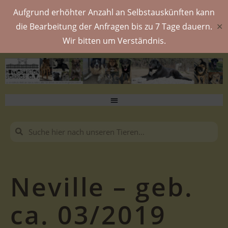
Aufgrund erhöhter Anzahl an Selbstauskünften kann
die Bearbeitung der Anfragen bis zu 7 Tage dauern.
✕
Wir bitten um Verständnis.
Neville – geb.
ca. 03/2019