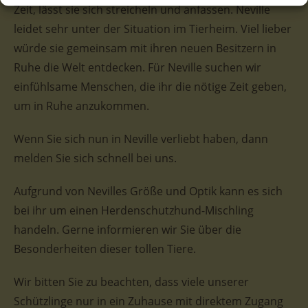
Zeit, lässt sie sich streicheln und anfassen. Neville
leidet sehr unter der Situation im Tierheim. Viel lieber
würde sie gemeinsam mit ihren neuen Besitzern in
Ruhe die Welt entdecken. Für Neville suchen wir
einfühlsame Menschen, die ihr die nötige Zeit geben,
um in Ruhe anzukommen.
Wenn Sie sich nun in Neville verliebt haben, dann
melden Sie sich schnell bei uns.
Aufgrund von Nevilles Größe und Optik kann es sich
bei ihr um einen Herdenschutzhund-Mischling
handeln. Gerne informieren wir Sie über die
Besonderheiten dieser tollen Tiere.
Wir bitten Sie zu beachten, dass viele unserer
Schützlinge nur in ein Zuhause mit direktem Zugang