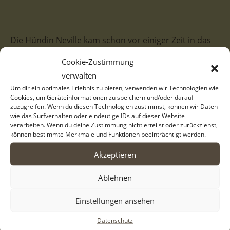
Die Hündin Neville kam schon vor einiger Zeit in das
Tierheim von Serres/Griechenland. Leider wird sie
Cookie-Zustimmung
dort immer wieder von den anderen Hunden
verwalten
gemobbt und attackiert. Somit wünschen wir uns
Um dir ein optimales Erlebnis zu bieten, verwenden wir Technologien wie
sehr, dass sie schnell entdeckt und adoptiert wird
Cookies, um Geräteinformationen zu speichern und/oder darauf
zuzugreifen. Wenn du diesen Technologien zustimmst, können wir Daten
und das Leben in Griechenland hinter sich lassen
wie das Surfverhalten oder eindeutige IDs auf dieser Website
verarbeiten. Wenn du deine Zustimmung nicht erteilst oder zurückziehst,
darf.
können bestimmte Merkmale und Funktionen beeinträchtigt werden.
Die schwarz-weiße Neville ist eine ganz entzückende
Akzeptieren
Hündin und hat eine tolle Fellzeichung. Im Tierheim
Ablehnen
zeigt sie sich ängstlich und zurückhaltend. Kein
Wunder, wenn man immer wieder das Mobbingopfer
Einstellungen ansehen
der anderen Hunde ist. Auch Menschen gegenüber
Datenschutz
verhält sie sich schüchtern. Gibt man ihr aber etwas