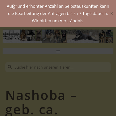
Aufgrund erhöhter Anzahl an Selbstauskünften kann
die Bearbeitung der Anfragen bis zu 7 Tage dauern.
✕
Wir bitten um Verständnis.
Nashoba –
geb. ca.