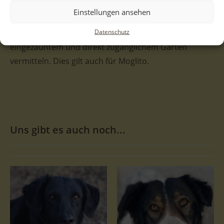
Einstellungen ansehen
Bitte beachten Sie zudem, dass wir viele unserer
Datenschutz
Schützlinge nur in ein Zuhause mit sicher
eingezäuntem und direkt zugänglichem Garten
vermitteln. Dies gilt auch für Moglito.
Uns gibt es auch noch...