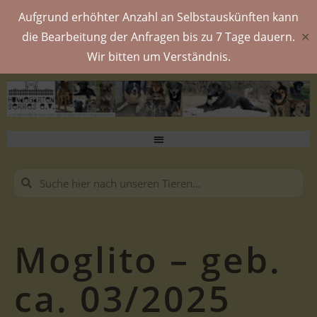
Aufgrund erhöhter Anzahl an Selbstauskünften kann
die Bearbeitung der Anfragen bis zu 7 Tage dauern.
✕
Wir bitten um Verständnis.
Moglito – geb.
ca. 03/2025