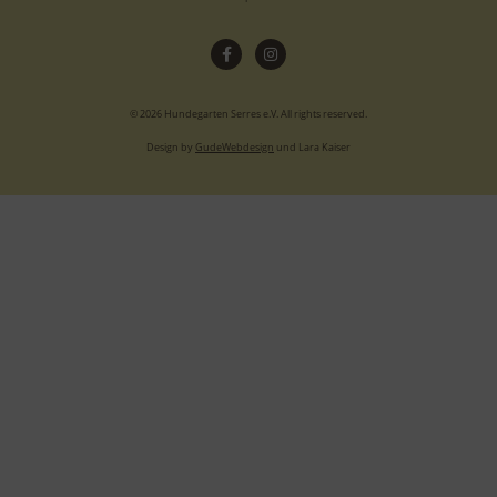
© 2026 Hundegarten Serres e.V. All rights reserved.
Design by
GudeWebdesign
und Lara Kaiser