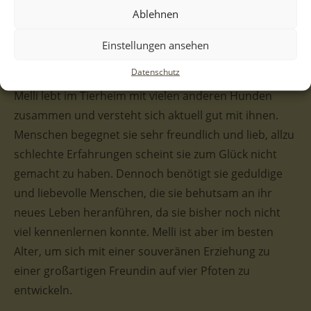
Ablehnen
Nun wünscht sie sich, dass es da draußen Menschen
gibt, die genau hingucken und sich in unsere edle
Einstellungen ansehen
Hundedame verlieben. Vielleicht Sie?
Datenschutz
Melli lebt im Tierheim mit vielen anderen Hunden
zusammen und versteht sich aktuell gut mit ihnen.
Menschen begegnet sie sehr freundlich und lieb, allzu
schlechte Erfahrungen scheint sie zum Glück nicht
gemacht zu haben. Dennoch benötigt sie geduldige
und liebevolle Menschen, die sie behutsam an ihr
neues Leben heranführen, da sie bisher noch nicht
viel kennenlernen konnte. Melli ist aber im besten
Alter, um sich mit einer souveränen Erziehung zu
einer großartigen Freundin auf vier Pfoten zu
entwickeln.