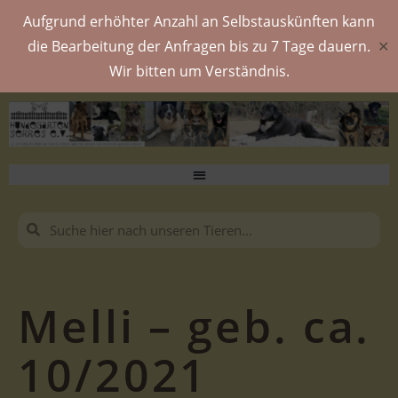
Aufgrund erhöhter Anzahl an Selbstauskünften kann
die Bearbeitung der Anfragen bis zu 7 Tage dauern.
✕
Wir bitten um Verständnis.
Melli – geb. ca.
10/2021