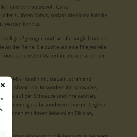
ich und vertrauensvoll. Ganz
Helfer zu ihren Babys, sodass die kleine Familie
ht werden konnte.
evoll großgezogen und sich fürsorglich um sie
e an der Reihe. Sie durfte auf eine Pflegestelle
f dort zum ersten Mal erfahren, wie schön ein
.
inter-Mix-Hündin mit kurzem, strahlend
warzen Abzeichen. Besonders ihr schwarzes
 Fleck auf der Schnauze und ihre sanften,
um
n ihr einen ganz besonderen Charme. Legt sie
Ds
haut einen mit ihrem liebevollen Blick an,
 vom ersten Moment an alle begeistert. Sie zeigt