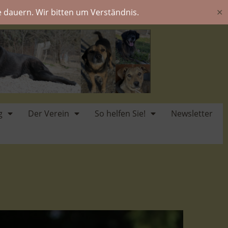
 dauern. Wir bitten um Verständnis.
✕
g
Der Verein
So helfen Sie!
Newsletter