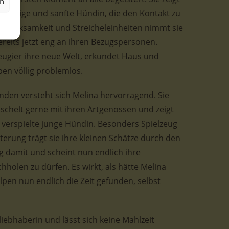
en
e, ruhige und sanfte Hündin, die den Kontakt zu
fmerksamkeit und Streicheleinheiten nimmt sie
ereits jetzt eng an ihren Bezugspersonen.
 Neugier ihre neue Welt, erkundet Haus und
en völlig problemlos.
den versteht sich Melina hervorragend. Sie
schelt gerne mit ihren Artgenossen und zeigt
nd verspielte junge Hündin. Besonders Spielzeug
sterung trägt sie ihre kleinen Schätze durch den
ig damit und scheint nun endlich ihre
olen zu dürfen. Es wirkt, als hätte Melina
lpen nun endlich die Zeit gefunden, selbst
rliebhaberin und lässt sich keine Mahlzeit