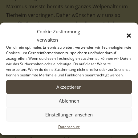
Maximus musste bereits sein ganzes Welpenalter im
Tierheim verbringen. Daher wünschen wir uns so
sehr für ihn, dass er nun so schnell wie möglich aus
Cookie-Zustimmung
dem Tierheim rauskommt und die Chance auf ein
verwalten
liebevolles Zuhause bekommt.
Um dir ein optimales Erlebnis zu bieten, verwenden wir Technologien wie
Cookies, um Geräteinformationen zu speichern und/oder darauf
Hier kommt unser Maximus, „der Größte“. Er ist
zuzugreifen. Wenn du diesen Technologien zustimmst, können wir Daten
mittlerweile zu einem stattlichen Rüden
wie das Surfverhalten oder eindeutige IDs auf dieser Website
verarbeiten. Wenn du deine Zustimmung nicht erteilst oder zurückziehst,
herangewachsen.
können bestimmte Merkmale und Funktionen beeinträchtigt werden.
Akzeptieren
Maximus ist voller Entdeckungsfreude und möchte
die große Welt noch kennenlernen. Der Rüde im
Ablehnen
weißen Fellkleid, mit den zwei unterschiedlichen
Ohren und den kleinen schwarzen Pünktchen auf der
Einstellungen ansehen
Schnauze, hat einen forschen Blick, der verrät, dass er
Datenschutz
bereit ist, mehr kennenzulernen als den tristen