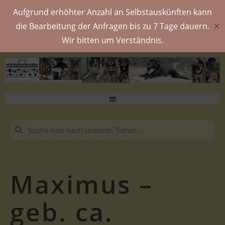
Aufgrund erhöhter Anzahl an Selbstauskünften kann
die Bearbeitung der Anfragen bis zu 7 Tage dauern.
✕
Wir bitten um Verständnis.
Maximus –
geb. ca.