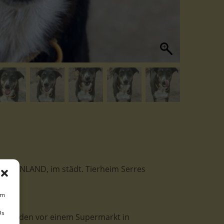
RIECHENLAND, im städt. Tierheim Serres
um
Ds
s wurden vor einem Supermarkt in