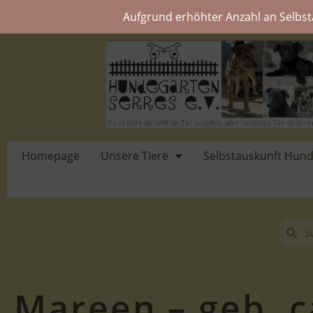
Aufgrund erhöhter Anzahl an Selbst
Homepage
Unsere Tiere
Selbstauskunft Hun
Mareen – geb. c