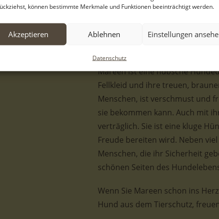
Serres/Griechenland gefunden. S
ückziehst, können bestimmte Merkmale und Funktionen beeinträchtigt werden.
etwas Fressbares zu bekommen. 
Grund, warum sie ins Tierheim k
Akzeptieren
Ablehnen
Einstellungen anseh
wenn auch der Rest der Situation 
Datenschutz
Mareen ist eine hübsche Hundeda
Fellkleid und ihre treuen, braune
Menschen, ist verschmust und fre
sie bekommen kann. Auch mit ihre
verträglich. Sie ist eine kluge Hü
Freude bereiten wird. Neben vi
Menschen, die ihr Sicherheit geb
schönen Seiten des Hundelebens
Wenn Sie Mareen schon ins Herz 
Hund aus dem Tierschutz, freuen 