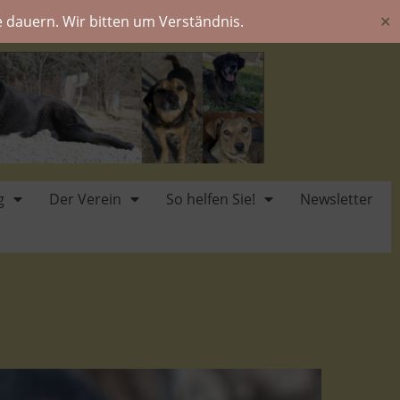
 dauern. Wir bitten um Verständnis.
✕
g
Der Verein
So helfen Sie!
Newsletter