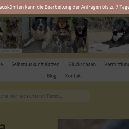
auskünften kann die Bearbeitung der Anfragen bis zu 7 Tage
de
Selbstauskunft Katzen
Glücksnasen
Vermittlun
Blog
Kontakt
a.