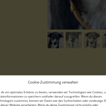
Mareen, geb. 12/2017, lebt in G
Cookie-Zustimmung verwalten
dir ein optimales Erlebnis zu bieten, verwenden wir Technologien wie Cookies, 
äteinformationen zu speichern und/oder darauf zuzugreifen. Wenn du diesen
hnologien zustimmst, können wir Daten wie das Surfverhalten oder eindeutige I
Mareen und ihre Schwester Dori
 dieser Website verarbeiten. Wenn du deine Zustimmung nicht erteilst oder