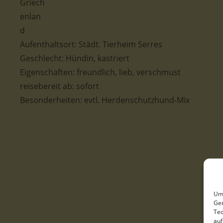
Aufenthaltsort:
Städt. Tierheim Serres
Geschlecht: Hündin
, kastriert
Eigenschaften:
freundlich, lieb, verschmust
reisebereit ab:
sofort
Besonderheiten:
evtl. Herdenschutzhund-Mix
Um 
Ger
Tec
auf