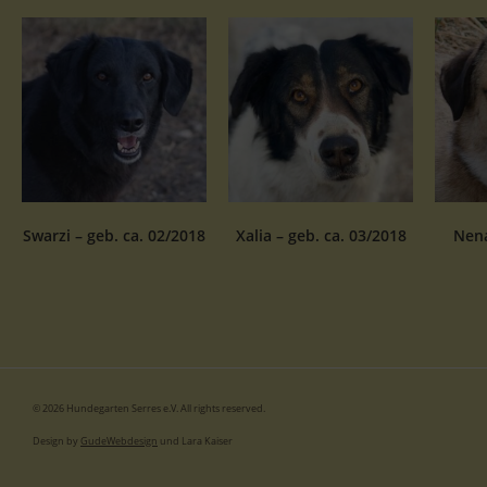
Swarzi – geb. ca. 02/2018
Xalia – geb. ca. 03/2018
Nena
© 2026 Hundegarten Serres e.V. All rights reserved.
Design by
GudeWebdesign
und Lara Kaiser