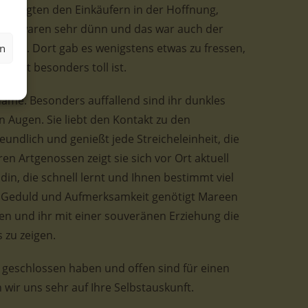
ie folgten den Einkäufern in der Hoffnung,
Sie waren sehr dünn und das war auch der
amen. Dort gab es wenigstens etwas zu fressen,
en
nicht besonders toll ist.
me. Besonders auffallend sind ihr dunkles
n Augen. Sie liebt den Kontakt zu den
undlich und genießt jede Streicheleinheit, die
n Artgenossen zeigt sie sich vor Ort aktuell
ndin, die schnell lernt und Ihnen bestimmt viel
el Geduld und Aufmerksamkeit genötigt Mareen
en und ihr mit einer souveränen Erziehung die
 zu zeigen.
geschlossen haben und offen sind für einen
wir uns sehr auf Ihre Selbstauskunft.