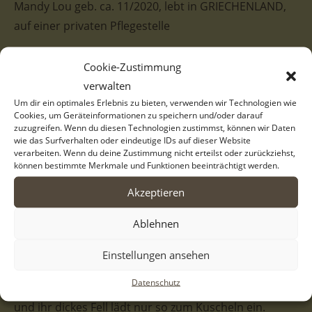
Mandy Lou geb. ca. 11/2020, lebt in GRIECHENLAND,
auf einer privaten Pflegestelle
Mandy Lou lebte bisher in einer Hundepension. Auch
Cookie-Zustimmung
wenn es Mandy Lou dort wahrscheinlich besser ging
verwalten
als auf der Straße, so war es dennoch nicht ihr Happy-
Um dir ein optimales Erlebnis zu bieten, verwenden wir Technologien wie
Cookies, um Geräteinformationen zu speichern und/oder darauf
End. Zudem konnte sich die Frau, die Mandy Lou dies
zuzugreifen. Wenn du diesen Technologien zustimmst, können wir Daten
ermöglichte, die Hundepension nicht mehr leisten. So
wie das Surfverhalten oder eindeutige IDs auf dieser Website
verarbeiten. Wenn du deine Zustimmung nicht erteilst oder zurückziehst,
kam Mandy Lou auf eine private Pflegestelle in
können bestimmte Merkmale und Funktionen beeinträchtigt werden.
Griechenland. Wir hoffen, dass sie so bald wie
Akzeptieren
möglich die Liebe und Wärme ihres eigenen Zuhauses
für immer erfahren darf.
Ablehnen
Mandy Lou besitzt ein außergewöhnliches
Einstellungen ansehen
mehrfarbiges Fell. In ihrem eher hellen Gesicht fallen
Datenschutz
ihre dunklen, treu wirkenden Augen umso mehr auf
und ihr dickes Fell lädt nur so zum Kuscheln ein.