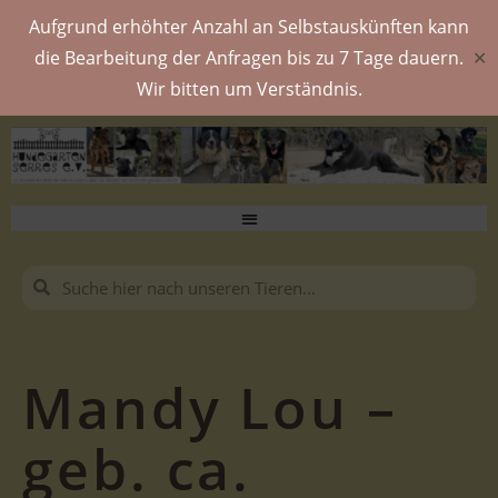
Aufgrund erhöhter Anzahl an Selbstauskünften kann
die Bearbeitung der Anfragen bis zu 7 Tage dauern.
✕
Wir bitten um Verständnis.
Mandy Lou –
geb. ca.