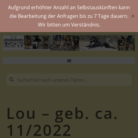
Aufgrund erhöhter Anzahl an Selbstauskünften kann
die Bearbeitung der Anfragen bis zu 7 Tage dauern.
✕
Wir bitten um Verständnis.
Lou – geb. ca.
11/2022