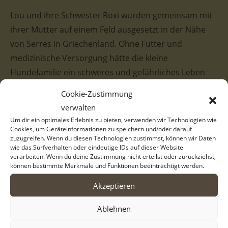
Lou und ihre Schwester Roxi wurden gemeinsam mit
ihrer Mutter auf einem Feld ausgesetzt in der Nähe
von Serres in Griechenland. Ohne Futter und
medizinische Versorgung hätte die kleine
Hundefamilie ein schweres und gefährliches Leben
auf der Straße gehabt. Daher wurden die Hunde
Cookie-Zustimmung
eingefangen und in das städtische Tierheim nach
verwalten
Serres gebracht. Dort sind sie nun in Sicherheit,
Um dir ein optimales Erlebnis zu bieten, verwenden wir Technologien wie
allerdings ist das Leben im Tierheim laut und stressig.
Cookies, um Geräteinformationen zu speichern und/oder darauf
zuzugreifen. Wenn du diesen Technologien zustimmst, können wir Daten
Daher wünschen wir uns für Lou ein liebevolles
wie das Surfverhalten oder eindeutige IDs auf dieser Website
verarbeiten. Wenn du deine Zustimmung nicht erteilst oder zurückziehst,
Zuhause, wo sie die schönen Seiten des Lebens
können bestimmte Merkmale und Funktionen beeinträchtigt werden.
kennenlernen kann.
Akzeptieren
Die hübsche Lou besitzt ein weißes Fellkleid mit
Ablehnen
beigen Zeichnungen und süßen dunklen Punkten an
der Schnauze. Ihr treuer Hundeblick wird von den