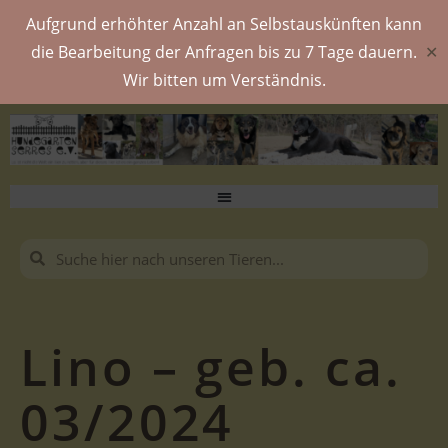
Aufgrund erhöhter Anzahl an Selbstauskünften kann
die Bearbeitung der Anfragen bis zu 7 Tage dauern.
✕
Wir bitten um Verständnis.
Lino – geb. ca.
03/2024