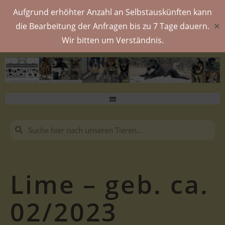
Aufgrund erhöhter Anzahl an Selbstauskünften kann
die Bearbeitung der Anfragen bis zu 7 Tage dauern.
✕
Wir bitten um Verständnis.
Lime – geb. ca.
02/2023