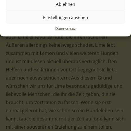
Fellzeichnung auf. Das weiße Fellkleid ist am Rücken
Ablehnen
und im Gesicht mit schwarzen Tupfen übersäht, die
Einstellungen ansehen
fast an Sommersprossen erinnern. An den Beinen hat
sie jedoch braune Flecken. Wie ihre Schwester hat
Datenschutz
auch Lime eine kurze Rute, die ihrem schönen
Äußeren allerdings keineswegs schadet. Lime lebt
zusammen mit Lemon und vielen weiteren Hunden
und ist mit diesen aktuell überaus verträglich. Den
Helfern und Helferinnen vor Ort begegnet sie lieb,
aber noch etwas schüchtern. Aus diesem Grund
wünschen wir uns für Lime besonders geduldige und
liebevolle Menschen, die ihr die Zeit geben, die sie
braucht, um Vertrauen zu fassen. Wenn sie erst
einmal gelernt hat, wie schön so ein Hundeleben sein
kann, taut sie bestimmt mit der Zeit auf und kann sich
mit einer souveränen Erziehung zu einem tollen,