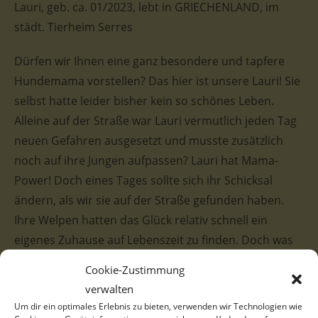
Lauri, geb. ca. 01/2023, lebt in GRIECHENLAND, im
städt. Tierheim Serres
Dürfen wir Ihnen eine ganz besondere und tapfere
Hundemama vorstellen? Das hier ist unsere Lauri! Sie
selbst hatte leider bisher kein so schönes Leben.
Alleine auf der Straße war Lauri vermutlich jeden Tag
neuen Gefahren ausgesetzt und musste zusätzlich
noch auf ihre Jungen aufpassen? Lauri hat Mama-
Power! Doch eines Tages sollte sich ihr Schicksal
ändern, als wir sie auf der Straße gefunden haben.
Ihre Welpen hatten das Glück relativ schnell ein
eigenes Zuhause auf Lebenszeit zu finden. Doch was
ist mit ihrer tapferen Mama? Wir hoffen sehr, dass
Cookie-Zustimmung
Lauri schon ganz bald gleiches Glück wie ihren
verwalten
Welpen widerfährt und sie endlich das Zuhause
Um dir ein optimales Erlebnis zu bieten, verwenden wir Technologien wie