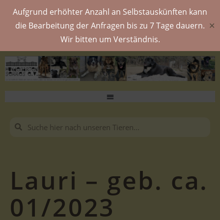
Aufgrund erhöhter Anzahl an Selbstauskünften kann
die Bearbeitung der Anfragen bis zu 7 Tage dauern.
✕
Wir bitten um Verständnis.
Lauri – geb. ca.
01/2023