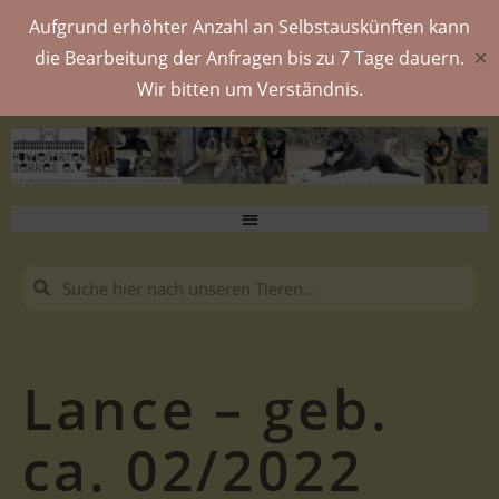
Aufgrund erhöhter Anzahl an Selbstauskünften kann
die Bearbeitung der Anfragen bis zu 7 Tage dauern.
✕
Wir bitten um Verständnis.
Lance – geb.
ca. 02/2022