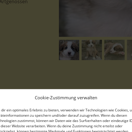
t Artgenossen
Cookie-Zustimmung verwalten
Krümel, geb. ca. 03/2026, lebt i
dir ein optimales Erlebnis zu bieten, verwenden wir Technologien wie Cookies, 
Diese süße Rasselbande wurde mu
äteinformationen zu speichern und/oder darauf zuzugreifen. Wenn du diesen
hnologien zustimmst, können wir Daten wie das Surfverhalten oder eindeutige I
Nachdem die Welpen dort ohne 
 dieser Website verarbeiten. Wenn du deine Zustimmung nicht erteilst oder
glücklicherweise eine unserer gri
ückziehst, können bestimmte Merkmale und Funktionen beeinträchtigt werden.