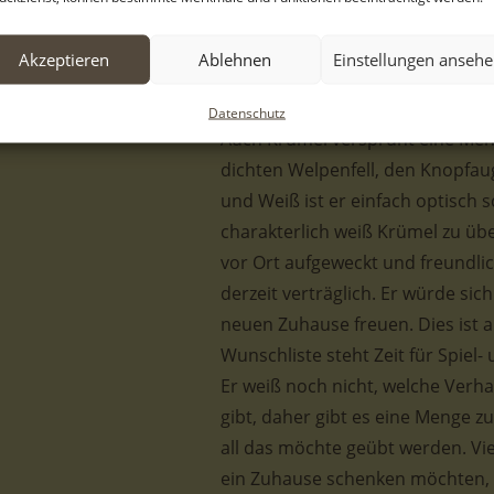
kurzerhand bei sich aufnahm. Nun
passendes Zuhause für jeden von 
Akzeptieren
Ablehnen
Einstellungen anseh
und Geborgenheit aufwachsen kö
Datenschutz
Auch Krümel versprüht eine Me
dichten Welpenfell, den Knopfau
und Weiß ist er einfach optisch 
charakterlich weiß Krümel zu üb
vor Ort aufgeweckt und freundli
derzeit verträglich. Er würde s
neuen Zuhause freuen. Dies ist a
Wunschliste steht Zeit für Spiel
Er weiß noch nicht, welche Verha
gibt, daher gibt es eine Menge zu
all das möchte geübt werden. Vi
ein Zuhause schenken möchten, m