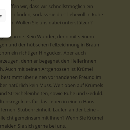
 hoffen wir, dass wir schnellstmöglich ein
ihnen finden, sodass sie dort liebevoll in Ruhe
en
nnen. Wollen Sie uns dabei unterstützen?
nge Charme. Kein Wunder, denn mit seinem
gen und der hübschen Fellzeichnung in Braun
schon ein richtiger Hingucker. Aber auch
erzeugen, denn er begegnet den HelferInnen
ch. Auch mit seinen Artgenossen ist Krümel
ich bestimmt über einen vorhandenen Freund im
ber natürlich kein Muss. Weit oben auf Krümels
- und Streicheleinheiten, sowie Ruhe und Geduld.
ltensregeln es für das Leben in einem Haus
 lernen. Stubenreinheit, Laufen an der Leine –
elleicht gemeinsam mit Ihnen? Wenn Sie Krümel
elden Sie sich gerne bei uns.