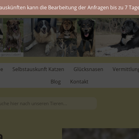
auskünften kann die Bearbeitung der Anfragen bis zu 7 Tage
de
Selbstauskunft Katzen
Glücksnasen
Vermittlun
Blog
Kontakt
a.