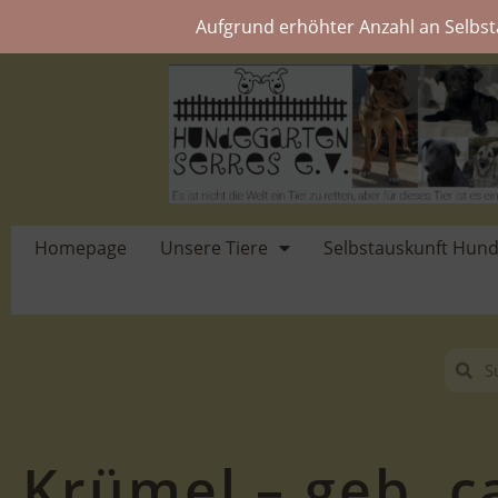
Aufgrund erhöhter Anzahl an Selbst
Homepage
Unsere Tiere
Selbstauskunft Hun
Krümel – geb. c