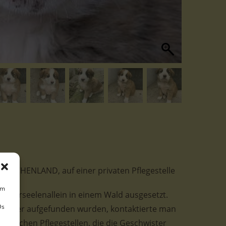
n GRIECHENLAND, auf einer privaten Pflegestelle
um
tterseelenallein in einem Wald ausgesetzt.
Ds
Mutter aufgefunden wurden, kontaktierte man
echischen Pflegestellen, die die Geschwister