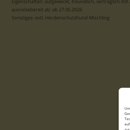
Eigenschaften: aufgeweckt, freundlich, verträglich mi
ausreisebereit ab: ab 27.06.2026
Sonstiges: evtl. Herdenschutzhund-Mischling
Um 
Ger
Tec
auf
zur