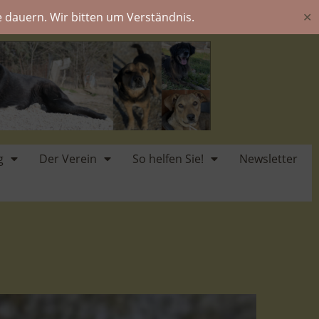
 dauern. Wir bitten um Verständnis.
✕
g
Der Verein
So helfen Sie!
Newsletter