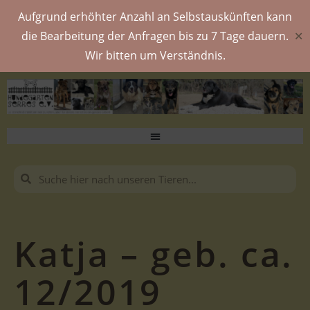
Aufgrund erhöhter Anzahl an Selbstauskünften kann
die Bearbeitung der Anfragen bis zu 7 Tage dauern.
✕
Wir bitten um Verständnis.
Katja – geb. ca.
12/2019