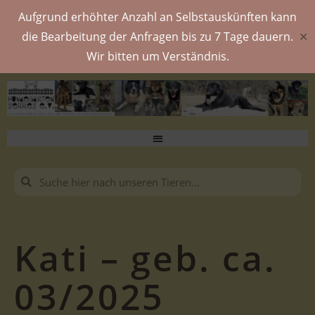
Aufgrund erhöhter Anzahl an Selbstauskünften kann
die Bearbeitung der Anfragen bis zu 7 Tage dauern.
✕
Wir bitten um Verständnis.
Kati – geb. ca.
03/2025