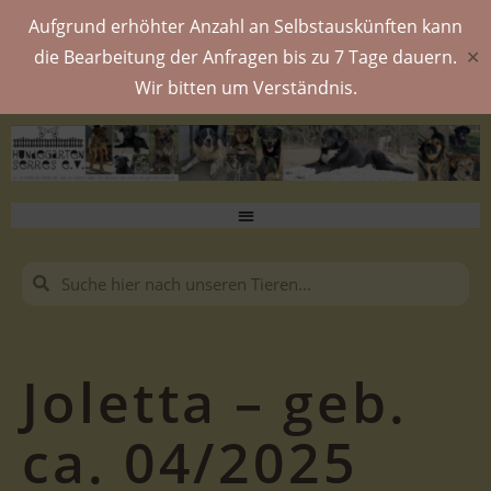
Aufgrund erhöhter Anzahl an Selbstauskünften kann
die Bearbeitung der Anfragen bis zu 7 Tage dauern.
✕
Wir bitten um Verständnis.
Joletta – geb.
ca. 04/2025