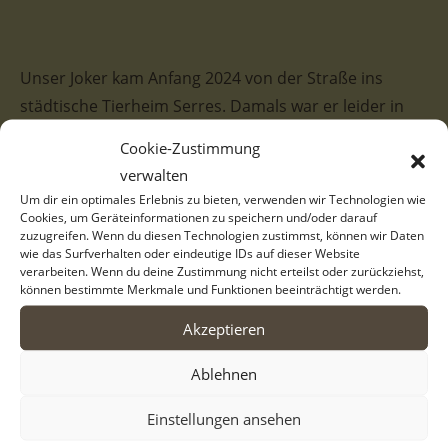
Unser Joker kam Anfang 2024 von der Straße ins
städtische Tierheim Serres. Damals war er leider in
einem sehr schlechten Zustand und brauchte einige
Cookie-Zustimmung
Zeit, um aufgepäppelt zu werden. Inzwischen geht es
verwalten
dem hübschen Rüden schon sehr viel besser und er
Um dir ein optimales Erlebnis zu bieten, verwenden wir Technologien wie
ist bereit, seine Reise in ein neues Zuhause
Cookies, um Geräteinformationen zu speichern und/oder darauf
zuzugreifen. Wenn du diesen Technologien zustimmst, können wir Daten
anzutreten.
wie das Surfverhalten oder eindeutige IDs auf dieser Website
verarbeiten. Wenn du deine Zustimmung nicht erteilst oder zurückziehst,
können bestimmte Merkmale und Funktionen beeinträchtigt werden.
Akzeptieren
Joker hat ein sehr schönes, glattes, dreifarbiges Fell
und eine einzigartige Fellzeichnung im Gesicht. Er
Ablehnen
zeigt sich Menschen gegenüber sehr freundlich und
Einstellungen ansehen
aufgeschlossen. Joker ist ein sehr