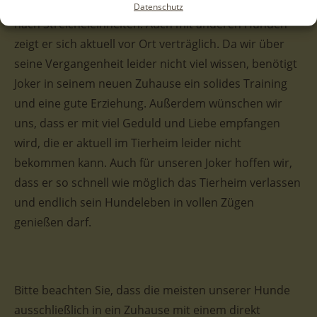
menschenbezogener Hund und immer auf der Suche
Datenschutz
nach Streicheleinheiten. Auch mit anderen Hunden
zeigt er sich aktuell vor Ort verträglich. Da wir über
seine Vergangenheit leider nicht viel wissen, benötigt
Joker in seinem neuen Zuhause ein solides Training
und eine gute Erziehung. Außerdem wünschen wir
uns, dass er mit viel Geduld und Liebe empfangen
wird, die er aktuell im Tierheim leider nicht
bekommen kann. Auch für unseren Joker hoffen wir,
dass er so schnell wie möglich das Tierheim verlassen
und endlich sein Hundeleben in vollen Zügen
genießen darf.
Bitte beachten Sie, dass die meisten unserer Hunde
ausschließlich in ein Zuhause mit einem direkt