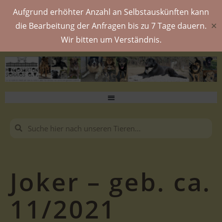
Aufgrund erhöhter Anzahl an Selbstauskünften kann
die Bearbeitung der Anfragen bis zu 7 Tage dauern.
✕
Wir bitten um Verständnis.
Joker – geb. ca.
11/2021