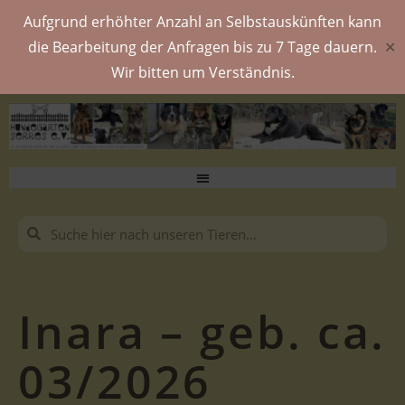
Aufgrund erhöhter Anzahl an Selbstauskünften kann
die Bearbeitung der Anfragen bis zu 7 Tage dauern.
✕
Wir bitten um Verständnis.
Inara – geb. ca.
03/2026