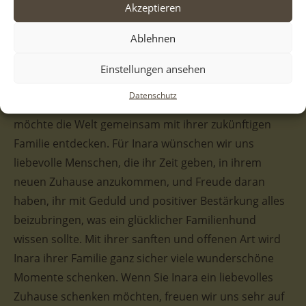
Akzeptieren
Charakterlich zeigt sich Inara verschmust, freundlich
Ablehnen
und verspielt. Sie genießt die Nähe zu Menschen,
freut sich über jede Streicheleinheit und versteht sich
Einstellungen ansehen
wunderbar mit anderen Hunden. Als typischer Welpe
Datenschutz
steckt sie voller Neugier und Lebensfreude und
möchte die Welt gemeinsam mit ihrer zukünftigen
Familie entdecken. Für Inara wünschen wir uns
liebevolle Menschen, die ihr Zeit geben, in ihrem
neuen Zuhause anzukommen, und Freude daran
haben, ihr mit Geduld und positiver Bestärkung alles
beizubringen, was ein glücklicher Familienhund
wissen sollte. Mit ihrer sanften und offenen Art wird
Inara ihrer Familie ganz sicher viele wunderschöne
Momente schenken. Wenn Sie Inara ein liebevolles
Zuhause schenken möchten, freuen wir uns sehr auf