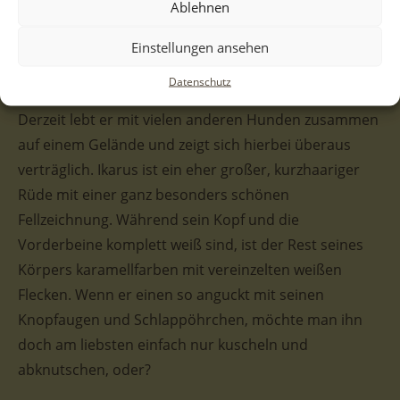
Ablehnen
endlich mal gekrault zu werden. Dabei verteilt er auch
gerne mal das ein oder andere Küsschen. Der
Einstellungen ansehen
liebenswerte Rüde sehnt sich sehr nach
Datenschutz
Aufmerksamkeit und dem Gefühl, willkommen zu sein.
Derzeit lebt er mit vielen anderen Hunden zusammen
auf einem Gelände und zeigt sich hierbei überaus
verträglich. Ikarus ist ein eher großer, kurzhaariger
Rüde mit einer ganz besonders schönen
Fellzeichnung. Während sein Kopf und die
Vorderbeine komplett weiß sind, ist der Rest seines
Körpers karamellfarben mit vereinzelten weißen
Flecken. Wenn er einen so anguckt mit seinen
Knopfaugen und Schlappöhrchen, möchte man ihn
doch am liebsten einfach nur kuscheln und
abknutschen, oder?