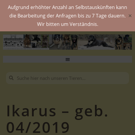
Aufgrund erhöhter Anzahl an Selbstauskünften kann
die Bearbeitung der Anfragen bis zu 7 Tage dauern.
✕
Wir bitten um Verständnis.
Ikarus – geb.
04/2019