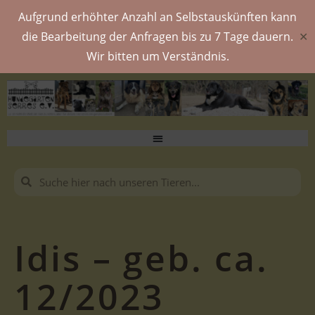
Aufgrund erhöhter Anzahl an Selbstauskünften kann
die Bearbeitung der Anfragen bis zu 7 Tage dauern.
✕
Wir bitten um Verständnis.
Idis – geb. ca.
12/2023