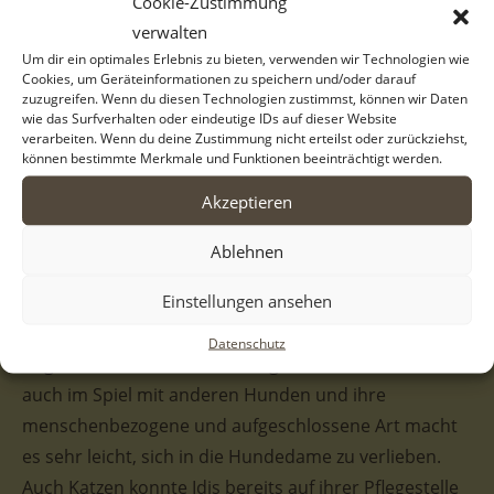
Cookie-Zustimmung
fast schon golden wirkt. Zudem ist ihr Fell sehr weich
verwalten
und lädt nur so zum Kuscheln ein. Sie hat weiße
Um dir ein optimales Erlebnis zu bieten, verwenden wir Technologien wie
Cookies, um Geräteinformationen zu speichern und/oder darauf
Farbakzente, so auch auf ihrer Schnauze. Die dunkle
zuzugreifen. Wenn du diesen Technologien zustimmst, können wir Daten
Umrahmung ihrer Augen steht in einem tollen
wie das Surfverhalten oder eindeutige IDs auf dieser Website
verarbeiten. Wenn du deine Zustimmung nicht erteilst oder zurückziehst,
Kontrast zu ihrem Fell und ihren Augen selbst, die in
können bestimmte Merkmale und Funktionen beeinträchtigt werden.
einem hellen Bernsteinton leuchten. Doch Idis ist
Akzeptieren
nicht nur äußerlich, sondern auch innerlich ein
wahres Goldstück. Ebenso wie ihre Geschwister ist sie
Ablehnen
eine wahre Kämpferin mit einer wundervollen
Einstellungen ansehen
Hundeseele. Sie ist stets freundlich, sei es zu
Artgenossen, mit welchen sie sich bisher verträglich
Datenschutz
zeigt, oder zu Menschen! Ihre gute Laune äußert sie
auch im Spiel mit anderen Hunden und ihre
menschenbezogene und aufgeschlossene Art macht
es sehr leicht, sich in die Hundedame zu verlieben.
Auch Katzen konnte Idis bereits auf ihrer Pflegestelle