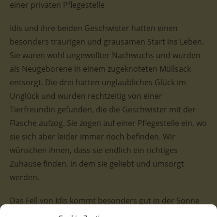
einer privaten Pflegestelle
Idis und ihre beiden Geschwister hatten einen
besonders traurigen und grausamen Start ins Leben.
Sie waren wohl ungewollter Nachwuchs und wurden
als Neugeborene in einem zugeknoteten Müllsack
entsorgt. Die drei hatten unglaubliches Glück im
Unglück und wurden rechtzeitig von einer
Tierfreundin gefunden, die die Geschwister mit der
Flasche aufzog. Sie zogen auf einer Pflegestelle ein, wo
sie sich aber leider immer noch befinden. Wir
wünschen ihnen, dass sie endlich ein richtiges
Zuhause finden, in dem sie geliebt und umsorgt
werden.
Das Fell von Idis kommt besonders gut in der Sonne
zur Geltung, wenn es durch das darauf fallende Licht