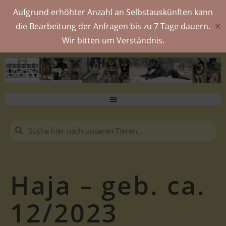
Aufgrund erhöhter Anzahl an Selbstauskünften kann
die Bearbeitung der Anfragen bis zu 7 Tage dauern.
✕
Wir bitten um Verständnis.
Haja – geb. ca.
12/2023