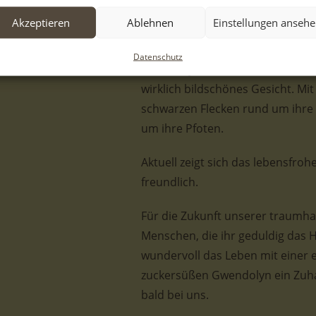
Dieses Mal von liebevollen Mensc
Akzeptieren
Ablehnen
Einstellungen anseh
die ihr ein tolles Zuhause auf Le
Datenschutz
Gwendolyn hat zauberhaftes weiß
wirklich bildschönes Gesicht. Mi
schwarzen Flecken rund um ihre 
um ihre Pfoten.
Aktuell zeigt sich das lebensfro
freundlich.
Für die Zukunft unserer traumha
Menschen, die ihr geduldig das 
wundervoll das Leben mit einer 
zuckersüßen Gwendolyn ein Zuha
bald bei uns.