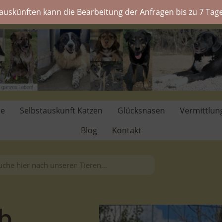
auskünften kann die Bearbeitung der Anfragen bis zu 7 Tage
de
Selbstauskunft Katzen
Glücksnasen
Vermittlun
Blog
Kontakt
b.