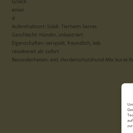
Aufenthaltsort:
Städt. Tierheim Serres
Geschlecht:
Hündin, unkastriert
Eigenschaften: verspielt
, freundlich, lieb
reisebereit ab: sofort
Besonderheiten: evtl. Herdenschutzhund-Mix; kurze R
Um 
Ger
Tec
auf
zur