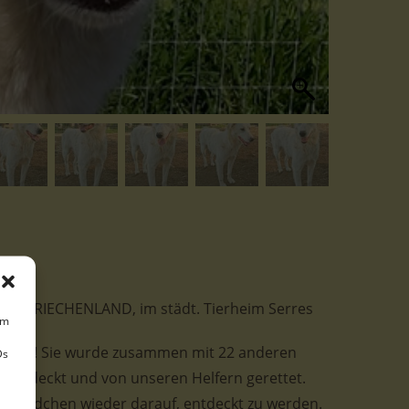
bt in GRIECHENLAND, im städt. Tierheim Serres
um
ndolyn! Sie wurde zusammen mit 22 anderen
Ds
 entdeckt und von unseren Helfern gerettet.
emädchen wieder darauf, entdeckt zu werden.