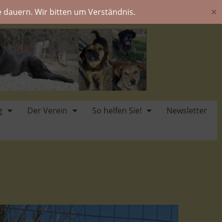
 dauern. Wir bitten um Verständnis.
✕
g
Der Verein
So helfen Sie!
Newsletter