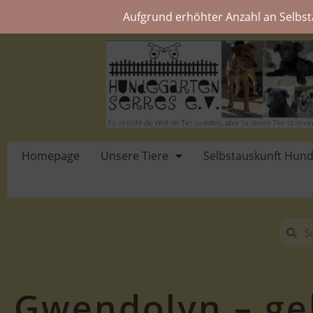
Aufgrund erhöhter Anzahl an Selbst
Homepage
Unsere Tiere
Selbstauskunft Hun
Gwendolyn – ge