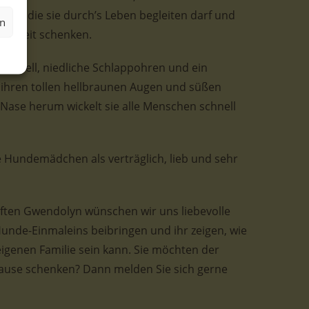
hen, die sie durch’s Leben begleiten darf und
en
benszeit schenken.
es Fell, niedliche Schlappohren und ein
t ihren tollen hellbraunen Augen und süßen
Nase herum wickelt sie alle Menschen schnell
he Hundemädchen als verträglich, lieb und sehr
ften Gwendolyn wünschen wir uns liebevolle
Hunde-Einmaleins beibringen und ihr zeigen, wie
eigenen Familie sein kann. Sie möchten der
use schenken? Dann melden Sie sich gerne