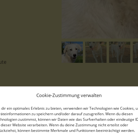
ute
Cookie-Zustimmung verwalten
Gwendolyn, geb. ca. 04/2021, le
dir ein optimales Erlebnis zu bieten, verwenden wir Technologien wie Cookies, 
äteinformationen zu speichern und/oder darauf zuzugreifen. Wenn du diesen
Zucker pur, das ist unsere Gwe
hnologien zustimmst, können wir Daten wie das Surfverhalten oder eindeutige I
 dieser Website verarbeiten. Wenn du deine Zustimmung nicht erteilst oder
Welpen in den Bergen von Serres
ückziehst, können bestimmte Merkmale und Funktionen beeinträchtigt werden.
Nun wartet das zuckersüße Hund